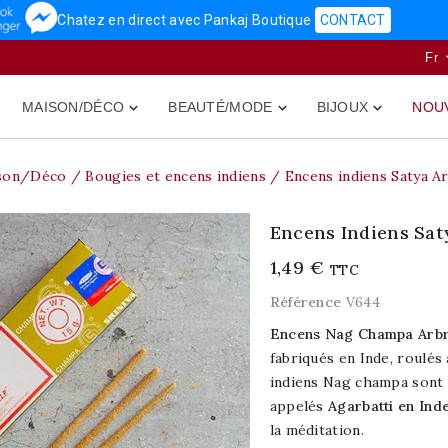
Chatez en direct avec Pankaj Boutique
CONTACT
Fr
MAISON/DÉCO
BEAUTÉ/MODE
BIJOUX
NOU



son/Déco
Bougies et encens indiens
Encens indiens Satya Ar
Encens Indiens Sat
1,49 €
TTC
Référence
V644
Encens Nag Champa Arbr
fabriqués en Inde, roulés
indiens Nag champa sont 
appelés
Agarbatti en Ind
la méditation.