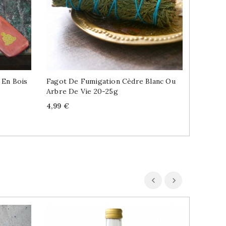
 En Bois
Fagot De Fumigation Cèdre Blanc Ou
Sous-Ve
Arbre De Vie 20-25g
Vie X6
Price
Price
R
4,99 €
6,39 €
p