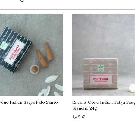
ône Indien Satya Palo Santo
Encens Cône Indien Satya Sau
Blanche 24g
Price
1,49 €