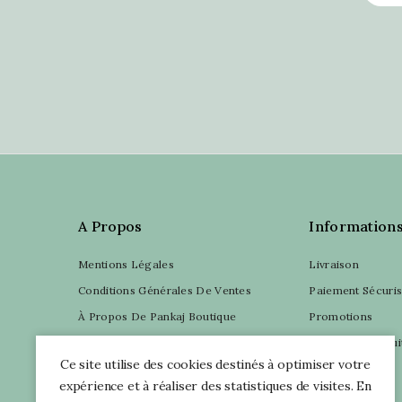
A Propos
Information
Mentions Légales
Livraison
Conditions Générales De Ventes
Paiement Sécuri
À Propos De Pankaj Boutique
Promotions
Contactez-Nous
Nouveaux Produi
Ce site utilise des cookies destinés à optimiser votre
Plan du site
Mon compte
expérience et à réaliser des statistiques de visites. En