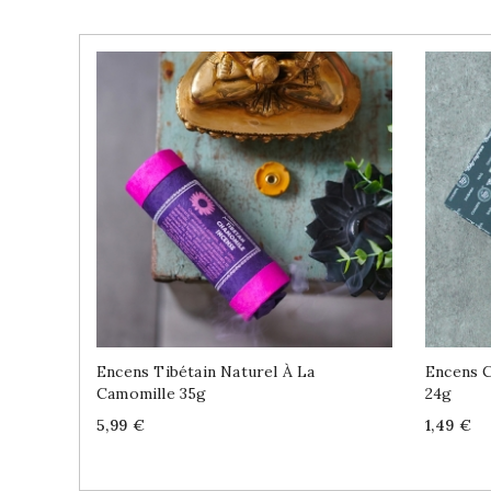
Encens Tibétain Naturel À La
Encens C
Camomille 35g
24g
Price
Price
5,99 €
1,49 €