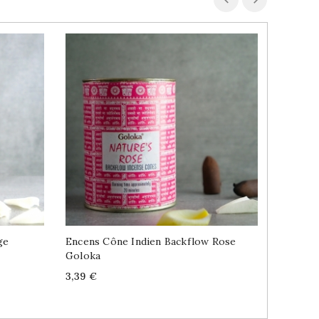
ge
Encens Cône Indien Backflow Rose
Encens 
Goloka
Price
1,59 €
Price
3,39 €