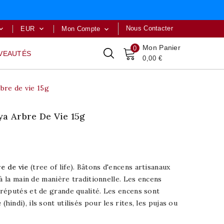
Nous Contacter
EUR
Mon Compte



Mon Panier
0
VEAUTÉS
0,00 €
bre de vie 15g
ya Arbre De Vie 15g
e de vie
(tree of life). Bâtons d'encens artisanaux
 à la main de manière traditionnelle. Les encens
réputés et de grande qualité. Les encens sont
e
(hindi), ils sont utilisés pour les rites, les pujas ou