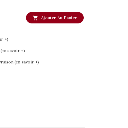

Ajouter Au Panier
ir +)
en savoir +)
vraison (en savoir +)