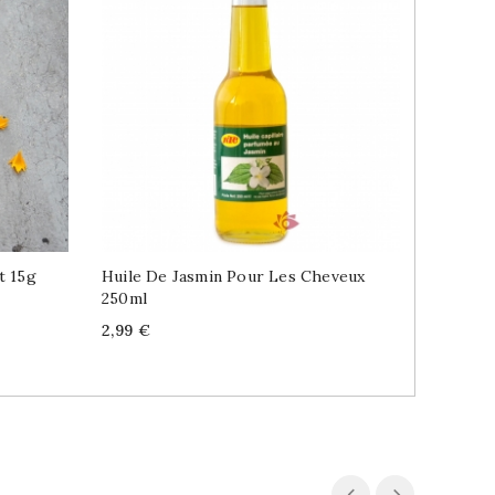
t 15g
Huile De Jasmin Pour Les Cheveux
Chutney
250ml
Price
3,99 €
Price
2,99 €