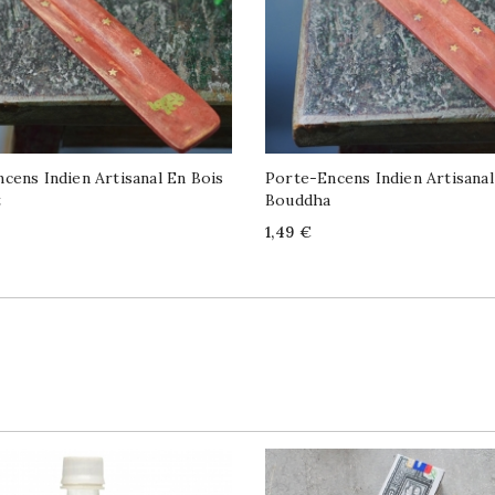
cens Indien Artisanal En Bois
Porte-Encens Indien Artisanal
t
Bouddha
Price
1,49 €