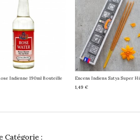
ose Indienne 190ml Bouteille
Encens Indiens Satya Super Hi
Price
1,49 €
 Catégorie :