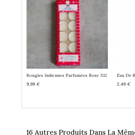
Bougies Indiennes Parfumées Rose X12
Eau De R
Price
Price
9,99 €
2,49 €
16 Autres Produits Dans La Même