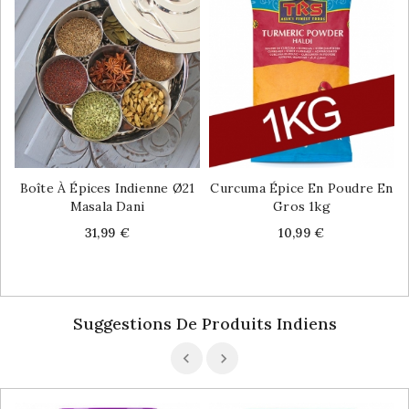
Boîte À Épices Indienne Ø21
Curcuma Épice En Poudre En
Masala Dani
Gros 1kg
Price
Price
31,99 €
10,99 €
Suggestions De Produits Indiens