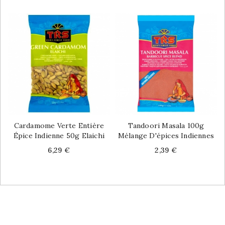
Cardamome Verte Entière
Tandoori Masala 100g
Épice Indienne 50g Elaichi
Mélange D'épices Indiennes
Price
Price
6,29 €
2,39 €