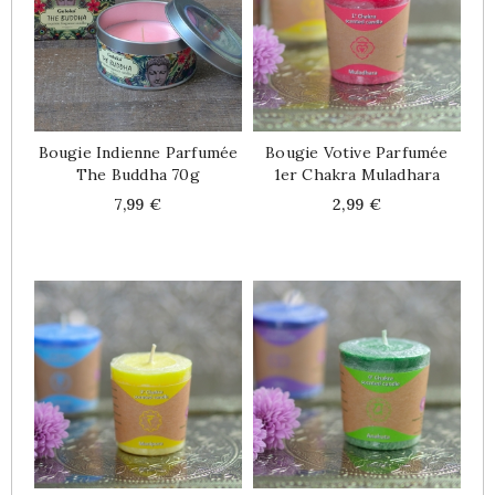
Bougie Indienne Parfumée
Bougie Votive Parfumée
The Buddha 70g
1er Chakra Muladhara
Price
Price
7,99 €
2,99 €