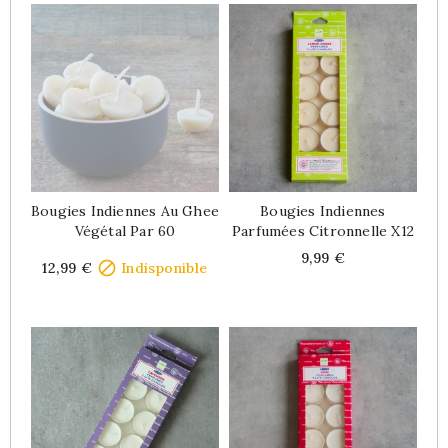
Bougies Indiennes Au Ghee
Bougies Indiennes
Végétal Par 60
Parfumées Citronnelle X12
Price
Price
9,99 €

12,99 €
Indisponible