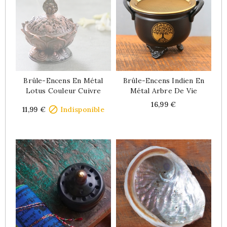
Brûle-Encens En Métal
Brûle-Encens Indien En
Lotus Couleur Cuivre
Métal Arbre De Vie
Price
Price
16,99 €

11,99 €
Indisponible