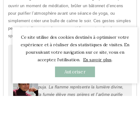
ouvrir un moment de méditation, brûler un bâtonnet d’encens
pour purifier l’atmosphère avant une séance de yoga, ou
simplement créer une bulle de calme le soir. Ces gestes simples
permettent d’apporter dans son quotidien une touche de
spiritualité, de sérénité et de recentrage.
Ce site utilise des cookies destinés à optimiser votre
expérience et à réaliser des statistiques de visites. En
poursuivant votre navigation sur ce site, vous en
Le rituel de Pankaj Sharma
acceptez l’utilisation.
En savoir plus
.
« Chaque jour, dans ma tradition hindoue,
Autoriser
j’allume une lumière et brûle quelques
bâtonnets d’encens pour accompagner ma
puja. La flamme représente la lumière divine,
la fumée élève mes prières et l’arôme purifie
mon esprit. C’est un rituel qui me relie à mes
racines et qui m’apporte paix et force
intérieure. »