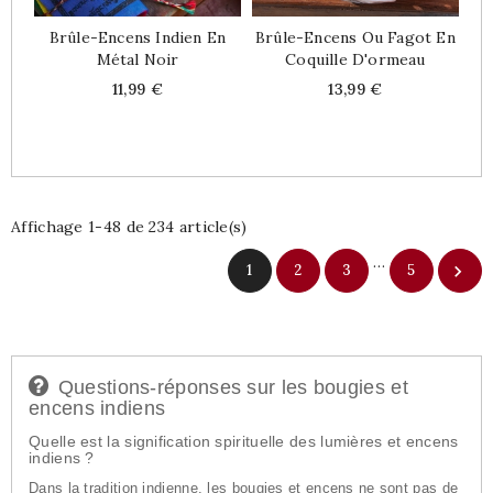
Brûle-Encens Indien En
Brûle-Encens Ou Fagot En
Métal Noir
Coquille D'ormeau
Price
Price
11,99 €
13,99 €
Affichage 1-48 de 234 article(s)
…
1
2
3
5

Questions-réponses sur les bougies et
encens indiens
Quelle est la signification spirituelle des lumières et encens
indiens ?
Dans la tradition indienne, les bougies et encens ne sont pas de