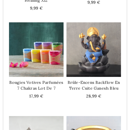
Healing X12
Price
9,99 €
Price
9,99 €
Bougies Votives Parfumées
Brûle-Encens Backflow En
7 Chakras Lot De 7
Terre Cuite Ganesh Bleu
Price
Price
17,99 €
28,99 €