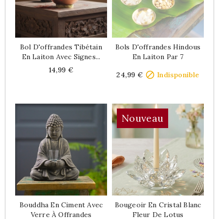
Bol D'offrandes Tibétain
Bols D'offrandes Hindous
En Laiton Avec Signes...
En Laiton Par 7
Price
Price
14,99 €

24,99 €
Indisponible
Nouveau
Bouddha En Ciment Avec
Bougeoir En Cristal Blanc
Verre À Offrandes
Fleur De Lotus