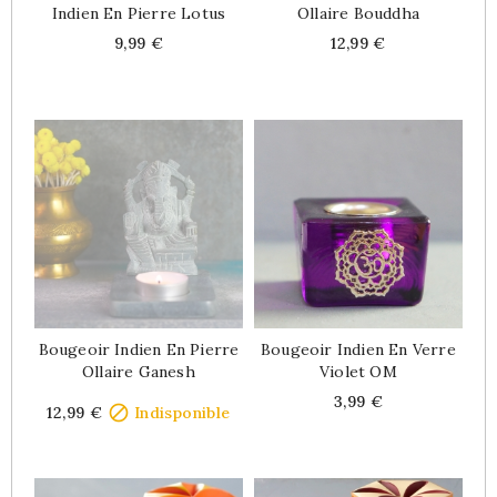
Indien En Pierre Lotus
Ollaire Bouddha
Price
Price
9,99 €
12,99 €
Bougeoir Indien En Pierre
Bougeoir Indien En Verre
Ollaire Ganesh
Violet OM
Price
Price
3,99 €

12,99 €
Indisponible