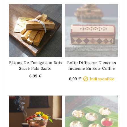
Bâtons De Fumigation Bois
Boîte Diffuseur D'encens
Sacré Palo Santo
Indienne En Bois Coffre
Price
Price
6,99 €

6,99 €
Indisponible