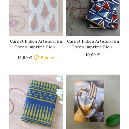
Carnet Indien Artisanal En
Carnet Indien Artisanal En
Coton Imprimé Bleu...
Coton Imprimé Bleu...
Price
Price
10,99 €

12,99 €
Epuisé