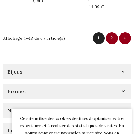
Price
10,99 €
Price
14,99 €
Affichage 1-48 de 67 article(s)
1
2

Bijoux

Promos

Nouveautés

Ce site utilise des cookies destinés à optimiser votre
expérience et à réaliser des statistiques de visites. En
Les Plus Populaires

poursuivant votre navigation sur ce site, vous en