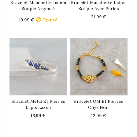
Bracelet Manchette Indien
Bracelet Manchette Indien
Souple Argenté
Souple Avec Perles
Price
Price
21,99 €

19,99 €
Epuisé
Bracelet Métal Et Pierres
Bracelet OM Et Pierres
Lapis Lazuli
Onyx Noir
Price
Price
16,99 €
12,99 €