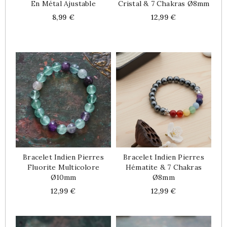
En Métal Ajustable
Cristal & 7 Chakras Ø8mm
Price
Price
8,99 €
12,99 €
Bracelet Indien Pierres
Bracelet Indien Pierres
Fluorite Multicolore
Hématite & 7 Chakras
Ø10mm
Ø8mm
Price
Price
12,99 €
12,99 €