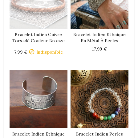
Bracelet Indien Cuivre
Bracelet Indien Ethnique
Torsadé Couleur Bronze
En Métal À Perles
Price
Price
17,99 €

7,99 €
Indisponible
Bracelet Indien Ethnique
Bracelet Indien Perles