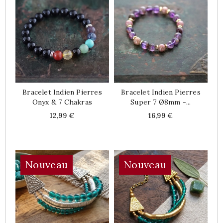
Bracelet Indien Pierres
Bracelet Indien Pierres
Onyx & 7 Chakras
Super 7 Ø8mm -...
Price
Price
12,99 €
16,99 €
Nouveau
Nouveau