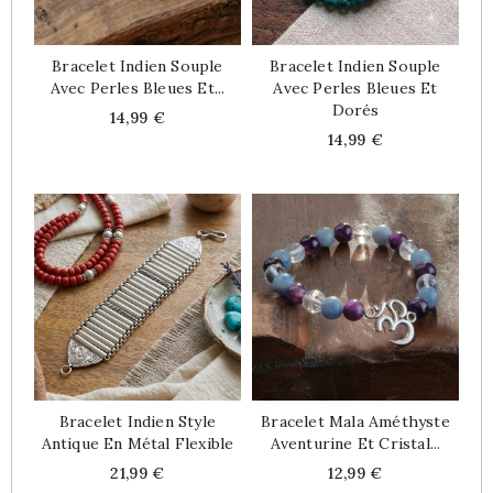
Bracelet Indien Souple
Bracelet Indien Souple
Avec Perles Bleues Et...
Avec Perles Bleues Et
Dorés
Price
14,99 €
Price
14,99 €
Bracelet Indien Style
Bracelet Mala Améthyste
Antique En Métal Flexible
Aventurine Et Cristal...
Price
Price
21,99 €
12,99 €