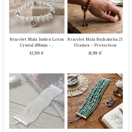
Bracelet Mala Indien Lotus
Bracelet Mala Rudraksha 21
Cristal Ø8mm -...
Graines - Protection
Price
Price
12,99 €
11,99 €