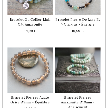
Bracelet Ou Collier Mala
Bracelet Pierre De Lave Et
OM Amazonite
7 Chakras - Énergie
Price
Price
24,99 €
10,99 €
Bracelet Pierres Agate
Bracelet Pierres
Grise Ø8mm - Équilibre
Amazonite Ø10mm -
Apaisement