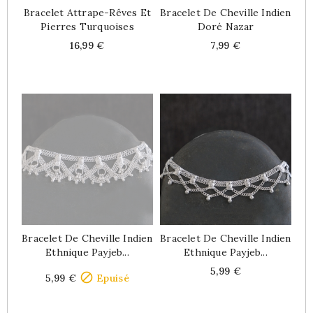
Bracelet Attrape-Rêves Et
Bracelet De Cheville Indien
Pierres Turquoises
Doré Nazar
Price
Price
16,99 €
7,99 €
Bracelet De Cheville Indien
Bracelet De Cheville Indien
Ethnique Payjeb...
Ethnique Payjeb...
Price
Price
5,99 €

5,99 €
Epuisé