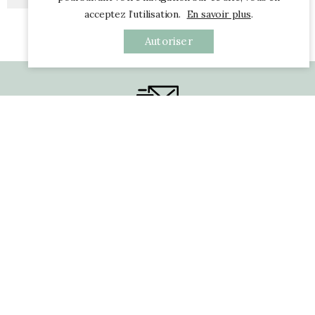
acceptez l’utilisation.
En savoir plus
.
Autoriser
Recevez Nos Infos (1/mois)
A Propos

Informations

Nous Suivre
