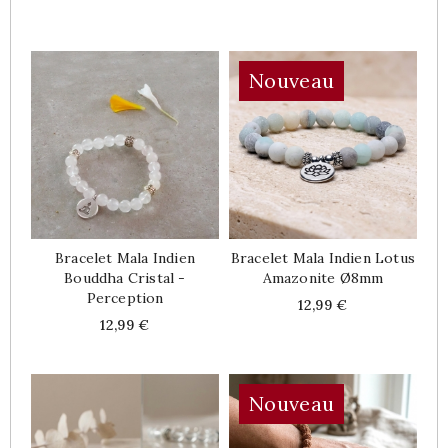
Nouveau
Bracelet Mala Indien
Bracelet Mala Indien Lotus
Bouddha Cristal -
Amazonite Ø8mm
Perception
Price
12,99 €
Price
12,99 €
Nouveau