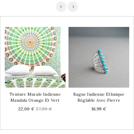
Tenture Murale Indienne
Bague Indienne Ethnique
Mandala Orange Et Vert
Réglable Avec Pierre
Price
Regular
Price
22,00 €
27,99 €
16,99 €
price