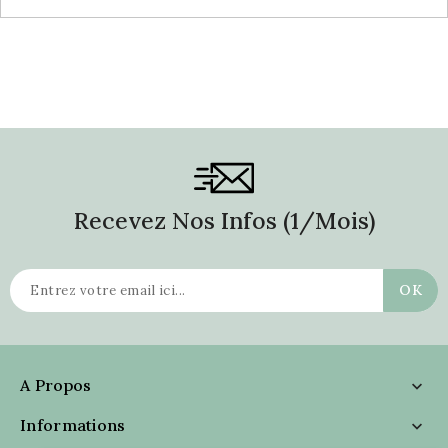
Recevez Nos Infos (1/mois)
A Propos

Informations
