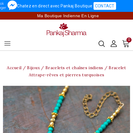
Chatez en direct avec Pankaj Boutique
CONTACT
Ma Boutique Indienne En Ligne
0
Accueil
Bijoux
Bracelets et chaînes indiens
Bracelet
Attrape-rêves et pierres turquoises