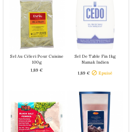
Sel Au Céleri Pour Cuisine
Sel De Table Fin 1kg
100g
Namak Indien
Price
Price
1,89 €

1,89 €
Epuisé