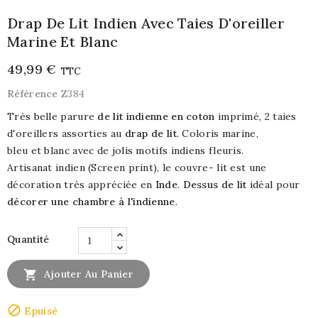
Drap De Lit Indien Avec Taies D'oreiller
Marine Et Blanc
49,99 €
TTC
Référence
Z384
Très belle parure
de lit indienne en coton
imprimé, 2 taies
d'oreillers assorties au
drap de lit
. Coloris marine,
bleu et blanc avec de jolis motifs indiens fleuris.
Artisanat indien (Screen print), le couvre- lit est une
décoration très appréciée en
Inde
.
Dessus de lit
idéal pour
décorer une chambre à l'indienne
.
Quantité

Ajouter Au Panier

Epuisé