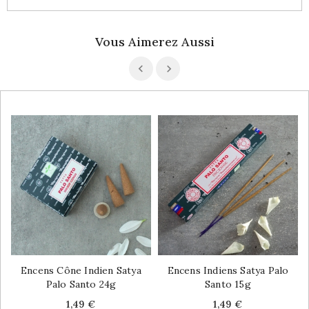
Vous Aimerez Aussi
Encens Cône Indien Satya
Encens Indiens Satya Palo
Palo Santo 24g
Santo 15g
Price
Price
1,49 €
1,49 €