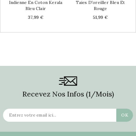
Indienne En Coton Kerala
Taies D'oreiller Bleu Et
Bleu Clair
Rouge
Price
Price
37,99 €
51,99 €
Recevez Nos Infos (1/mois)