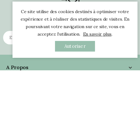
Ce site utilise des cookies destinés à optimiser votre
Recevez Nos Infos (1/mois)
expérience et à réaliser des statistiques de visites. En
poursuivant votre navigation sur ce site, vous en
acceptez l’utilisation.
En savoir plus
.
Autoriser
A Propos

Informations

Nous Suivre

Coordonnées

Avis Clients