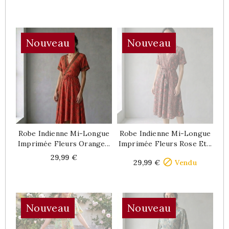
Nouveau
Nouveau
Robe Indienne Mi-Longue
Robe Indienne Mi-Longue
Imprimée Fleurs Orange...
Imprimée Fleurs Rose Et...
Price
Price
29,99 €

29,99 €
Vendu
Nouveau
Nouveau