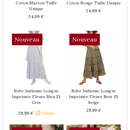
Coton Marron Taille
Coton Rouge Taille Unique
Unique
Price
24,99 €
Price
24,99 €
Nouveau
Nouveau
Robe Indienne Longue
Robe Indienne Longue
Imprimée Fleurs Bleu Et
Imprimée Fleurs Noir Et
Gris
Beige
Price
Price
29,99 €

29,99 €
Vendu