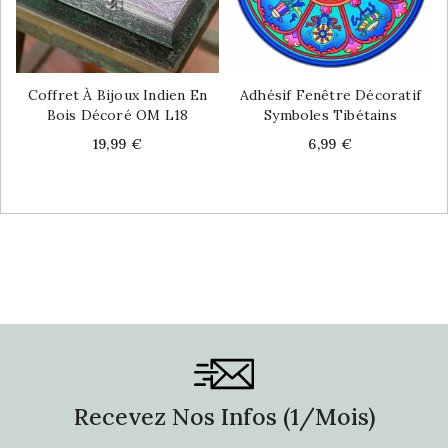
Coffret À Bijoux Indien En
Adhésif Fenêtre Décoratif
Bois Décoré OM L18
Symboles Tibétains
Price
Price
19,99 €
6,99 €
Recevez Nos Infos (1/mois)