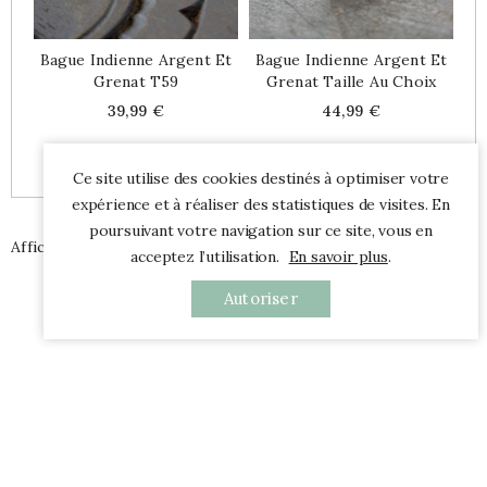
Bague Indienne Argent Et
Bague Indienne Argent Et
Grenat T59
Grenat Taille Au Choix
Price
Price
39,99 €
44,99 €
Ce site utilise des cookies destinés à optimiser votre
expérience et à réaliser des statistiques de visites. En
poursuivant votre navigation sur ce site, vous en
Affichage 1-48 de 1779 article(s)
acceptez l’utilisation.
En savoir plus
.
…
1
2
3
38

Autoriser
Accueil

Promos
