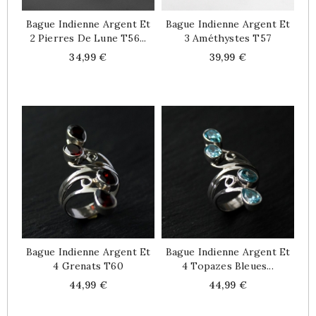
Bague Indienne Argent Et
Bague Indienne Argent Et
2 Pierres De Lune T56...
3 Améthystes T57
Price
Price
34,99 €
39,99 €
Bague Indienne Argent Et
Bague Indienne Argent Et
4 Grenats T60
4 Topazes Bleues...
Price
Price
44,99 €
44,99 €