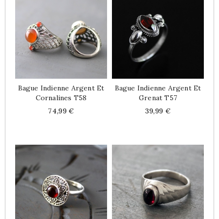
Bague Indienne Argent Et
Bague Indienne Argent Et
Cornalines T58
Grenat T57
Price
Price
74,99 €
39,99 €