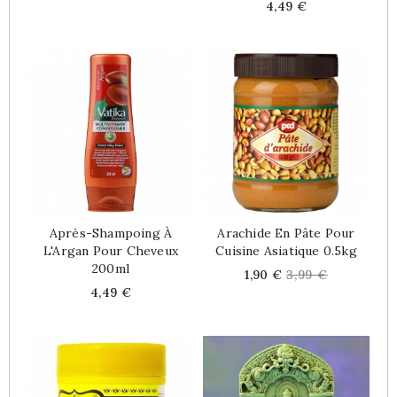
Price
4,49 €
Après-Shampoing À
Arachide En Pâte Pour
L'Argan Pour Cheveux
Cuisine Asiatique 0.5kg
200ml
Price
Regular
1,90 €
3,99 €
Price
price
4,49 €