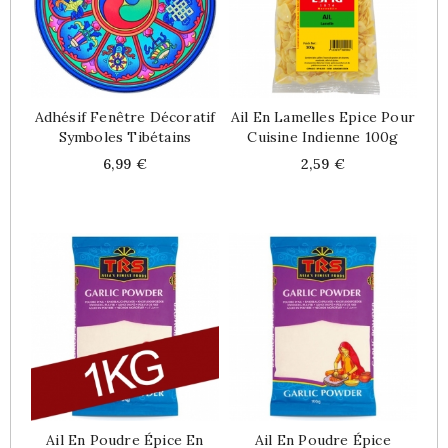
Adhésif Fenêtre Décoratif
Ail En Lamelles Epice Pour
Symboles Tibétains
Cuisine Indienne 100g
Price
Price
6,99 €
2,59 €
Ail En Poudre Épice En
Ail En Poudre Épice