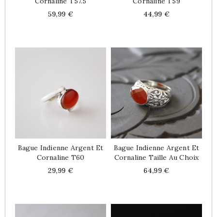
Cornaline T57.5
Cornaline T59
Price
Price
59,99 €
44,99 €
Bague Indienne Argent Et
Bague Indienne Argent Et
Cornaline T60
Cornaline Taille Au Choix
Price
Price
29,99 €
64,99 €