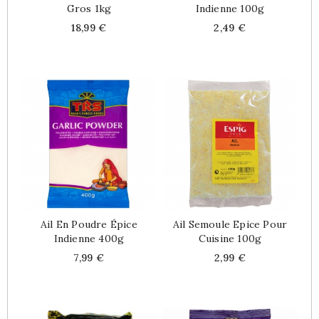
Gros 1kg
Indienne 100g
Price
Price
18,99 €
2,49 €
Ail En Poudre Épice
Ail Semoule Epice Pour
Indienne 400g
Cuisine 100g
Price
Price
7,99 €
2,99 €