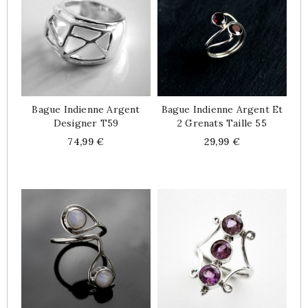
Bague Indienne Argent
Bague Indienne Argent Et
Designer T59
2 Grenats Taille 55
Price
Price
74,99 €
29,99 €