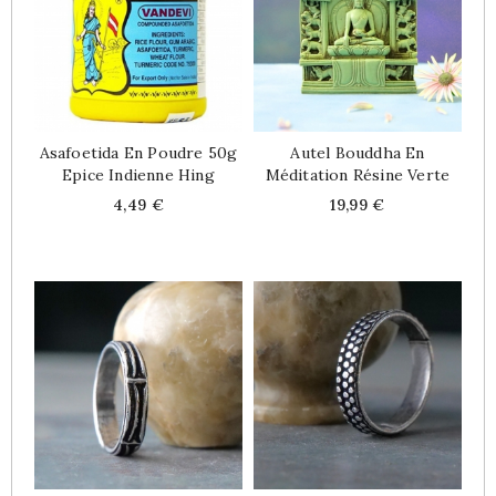
Asafoetida En Poudre 50g
Autel Bouddha En
Epice Indienne Hing
Méditation Résine Verte
Price
Price
4,49 €
19,99 €