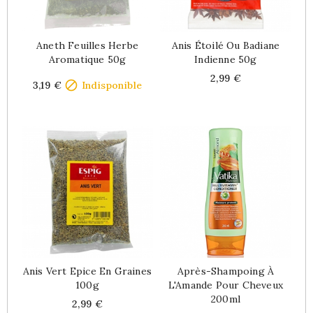
Aneth Feuilles Herbe
Anis Étoilé Ou Badiane
Aromatique 50g
Indienne 50g
Price
Price
2,99 €

3,19 €
Indisponible
Anis Vert Epice En Graines
Après-Shampoing À
100g
L'Amande Pour Cheveux
200ml
Price
2,99 €