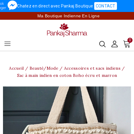
Chatez en direct avec Pankaj Boutique
CONTACT
Ma Boutique Indienne En Ligne
0
Accueil
Beauté/Mode
Accessoires et sacs indiens
Sac à main indien en coton Boho écru et marron