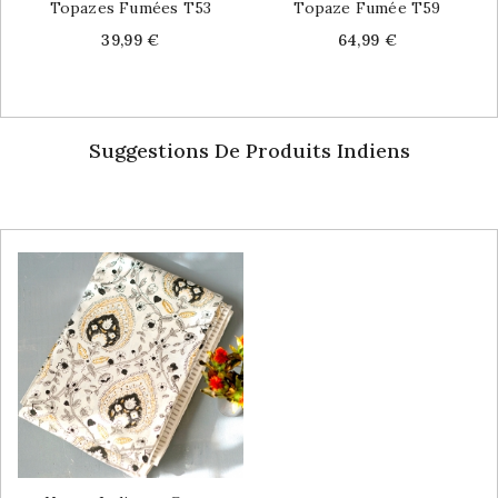
Topazes Fumées T53
Topaze Fumée T59
Price
Price
39,99 €
64,99 €
Suggestions De Produits Indiens