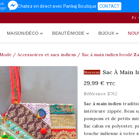
Chatez en direct avec Pankaj Boutique
CONTACT
Fr
MAISON/DÉCO
BEAUTÉ/MODE
BIJOUX
NOU



/Mode
Accessoires et sacs indiens
Sac à main indien brodé Za
Sac À Main I
Nouveau
29,99 €
TTC
Référence
Z762
Sac à main indien
traditio
intérieure zippée. Beau s
pompons et de petits mir
Sac cabas en polyester, p
touche indienne à votre s