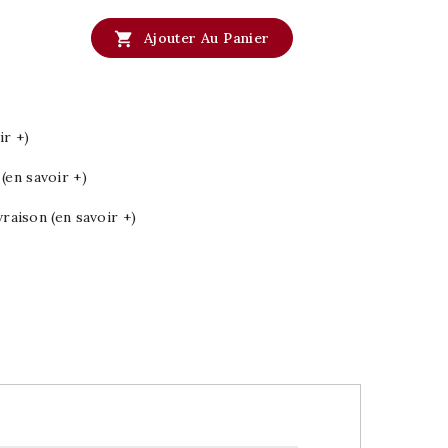

Ajouter Au Panier
ir +)
en savoir +)
vraison (en savoir +)