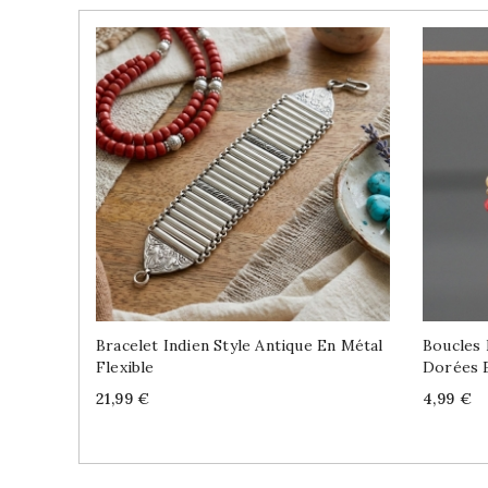
Bracelet Indien Style Antique En Métal
Boucles 
Flexible
Dorées 
Price
Price
21,99 €
4,99 €