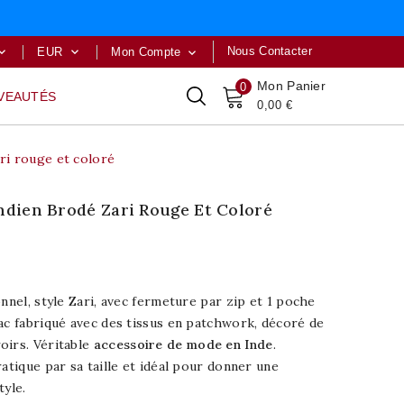
Nous Contacter
EUR
Mon Compte



Mon Panier
0
VEAUTÉS
0,00 €
ri rouge et coloré
ndien Brodé Zari Rouge Et Coloré
nnel, style Zari, avec fermeture par zip et 1 poche
ac fabriqué avec des tissus en patchwork, décoré de
oirs. Véritable
accessoire de mode en Inde
.
ratique par sa taille et idéal pour donner une
tyle.