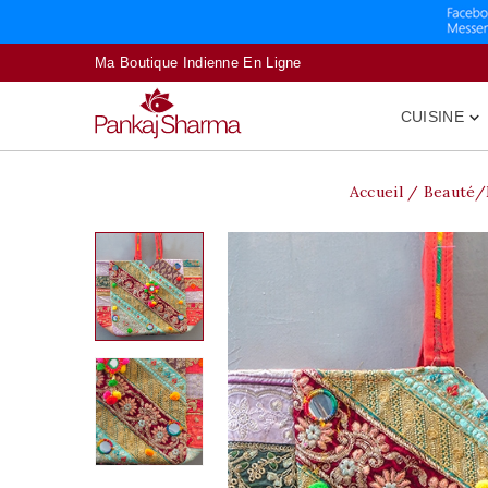
Ma Boutique Indienne En Ligne
CUISINE

Accueil
Beauté