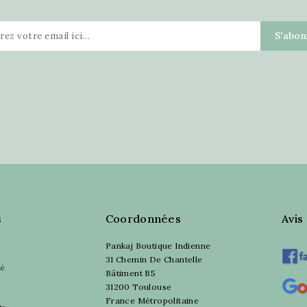
s
Coordonnées
Avis
Pankaj Boutique Indienne
31 Chemin De Chantelle
sé
Bâtiment B5
31200 Toulouse
France Métropolitaine