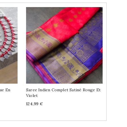
que En
Saree Indien Complet Satiné Rouge Et
Echarpe
Violet
Mangues
Price
Price
124,99 €
32,99 €