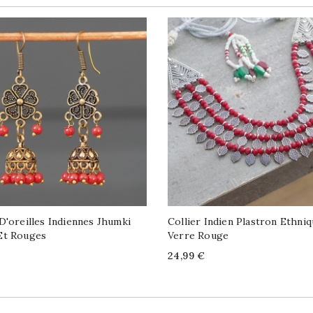
D'oreilles Indiennes Jhumki
Collier Indien Plastron Ethni
Et Rouges
Verre Rouge
Price
24,99 €