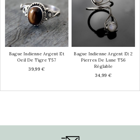
Bague Indienne Argent Et
Bague Indienne Argent Et 2
Oeil De Tigre T57
Pierres De Lune T56
Réglable
Price
39,99 €
Price
34,99 €