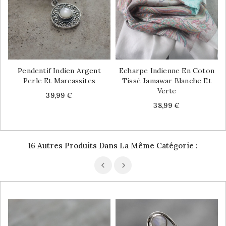
Pendentif Indien Argent
Echarpe Indienne En Coton
Perle Et Marcassites
Tissé Jamawar Blanche Et
Verte
Price
39,99 €
Price
38,99 €
16 Autres Produits Dans La Même Catégorie :