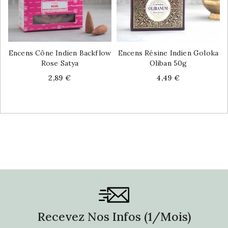
Encens Cône Indien Backflow
Encens Résine Indien Goloka
Rose Satya
Oliban 50g
Price
Price
2,89 €
4,49 €
Recevez Nos Infos (1/mois)