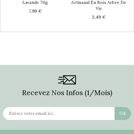
Lavande 70g
Artisanal En Bois Arbre De
Vie
Price
7,99 €
Price
2,49 €
Recevez Nos Infos (1/mois)