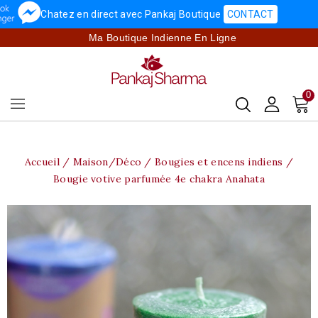
Chatez en direct avec Pankaj Boutique
CONTACT
Ma Boutique Indienne En Ligne
0
Accueil
Maison/Déco
Bougies et encens indiens
Bougie votive parfumée 4e chakra Anahata