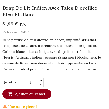
Drap De Lit Indien Avec Taies D'oreiller
Bleu Et Blanc
51,99 €
TTC
Référence
V487
Jolie
parure de lit indienne en coton
, imprimé artisanal,
composée de 2
taies d'oreillers
assorties au
drap de lit
.
Coloris blanc, bleu et beige avec de jolis motifs indiens
fleuris. Artisanat indien reconnu (Sanganeri blockprint), le
dessus de lit est une décoration très appréciée en
Inde
.
Couvre-lit
idéal pour
décorer une chambre à l'indienne
.
Quantité

Ajouter Au Panier

Une seule pièce !