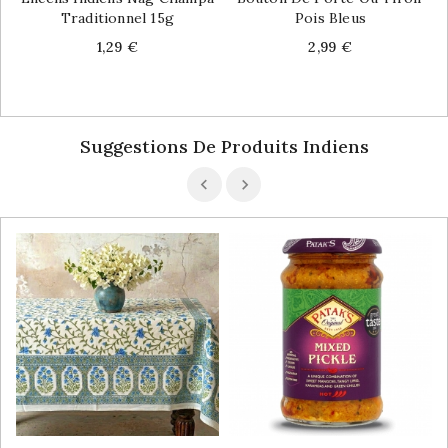
Traditionnel 15g
Pois Bleus
Price
Price
1,29 €
2,99 €
Suggestions De Produits Indiens