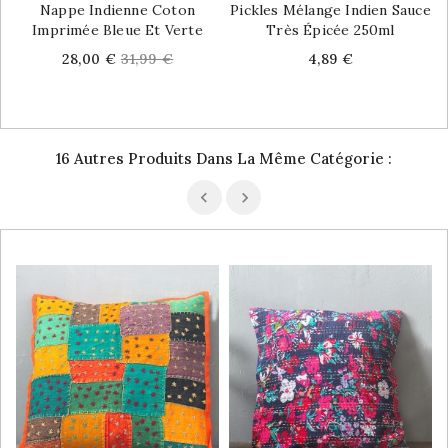
Nappe Indienne Coton
Pickles Mélange Indien Sauce
Imprimée Bleue Et Verte
Très Épicée 250ml
Price
Regular
Price
28,00 €
31,99 €
4,89 €
price
16 Autres Produits Dans La Même Catégorie :