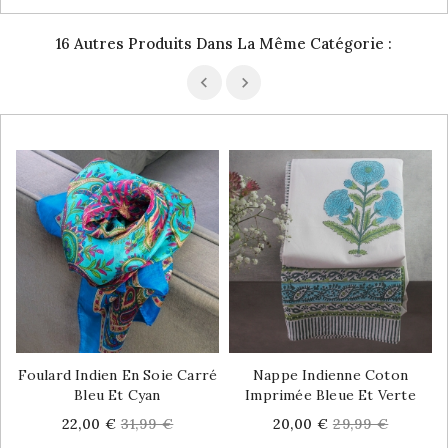
16 Autres Produits Dans La Même Catégorie :
Foulard Indien En Soie Carré
Nappe Indienne Coton
Bleu Et Cyan
Imprimée Bleue Et Verte
Price
Regular
Price
Regular
22,00 €
31,99 €
20,00 €
29,99 €
price
price