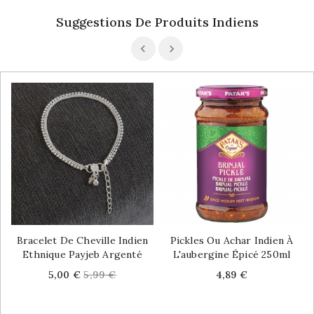
Suggestions De Produits Indiens
Bracelet De Cheville Indien
Pickles Ou Achar Indien À
Ethnique Payjeb Argenté
L'aubergine Épicé 250ml
Price
Regular
Price
5,00 €
5,99 €
4,89 €
price