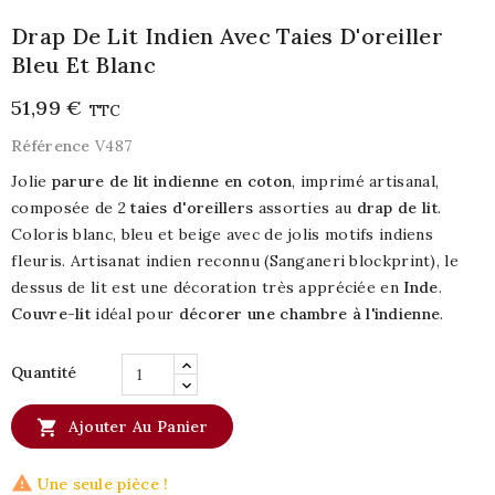
Drap De Lit Indien Avec Taies D'oreiller
Bleu Et Blanc
51,99 €
TTC
Référence
V487
Jolie
parure de lit indienne en coton
, imprimé artisanal,
composée de 2
taies d'oreillers
assorties au
drap de lit
.
Coloris blanc, bleu et beige avec de jolis motifs indiens
fleuris. Artisanat indien reconnu (Sanganeri blockprint), le
dessus de lit est une décoration très appréciée en
Inde
.
Couvre-lit
idéal pour
décorer une chambre à l'indienne
.
Quantité

Ajouter Au Panier

Une seule pièce !