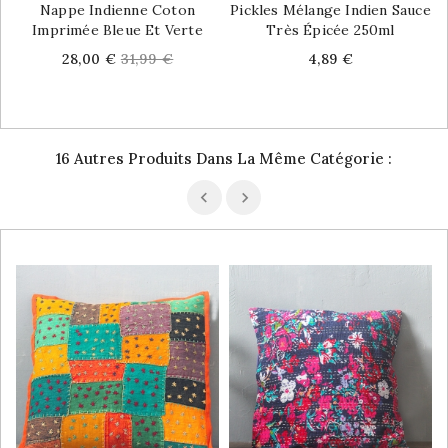
Nappe Indienne Coton
Pickles Mélange Indien Sauce
Imprimée Bleue Et Verte
Très Épicée 250ml
Price
Regular
Price
28,00 €
31,99 €
4,89 €
price
16 Autres Produits Dans La Même Catégorie :