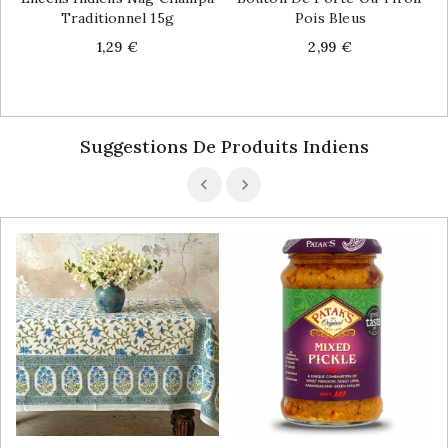
Traditionnel 15g
Pois Bleus
Price
Price
1,29 €
2,99 €
Suggestions De Produits Indiens