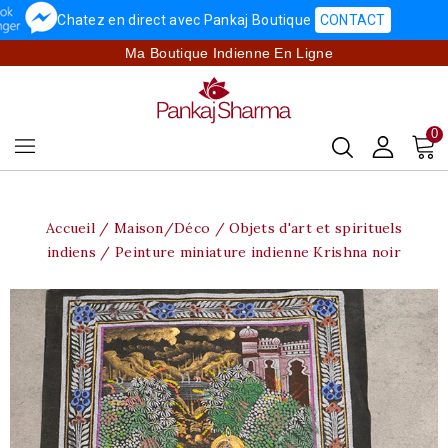
Chatez en direct avec Pankaj Boutique
CONTACT
Ma Boutique Indienne En Ligne
0
Accueil
Maison/Déco
Objets d'art et spirituels
indiens
Peinture miniature indienne Krishna noir