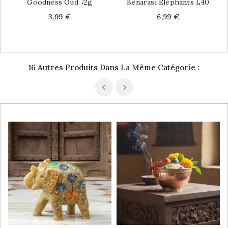
Goodness Oud 72g
Benarasi Eléphants L40
Price
Price
3,99 €
6,99 €
16 Autres Produits Dans La Même Catégorie :