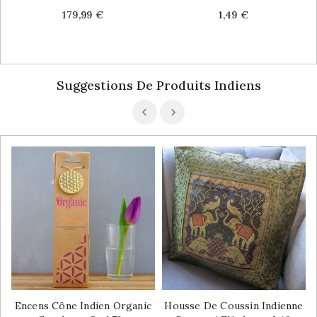
Price
Price
179,99 €
1,49 €
Suggestions De Produits Indiens
Encens Cône Indien Organic
Housse De Coussin Indienne