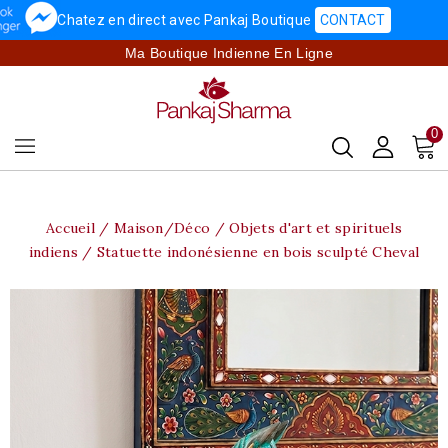
Chatez en direct avec Pankaj Boutique
CONTACT
Ma Boutique Indienne En Ligne
0
Accueil
Maison/Déco
Objets d'art et spirituels
indiens
Statuette indonésienne en bois sculpté Cheval