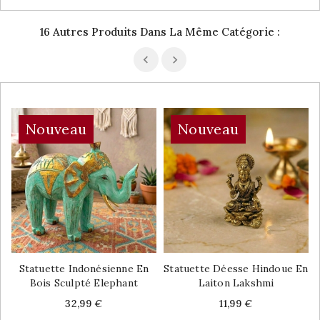
16 Autres Produits Dans La Même Catégorie :
Nouveau
Nouveau
Statuette Indonésienne En
Statuette Déesse Hindoue En
Bois Sculpté Elephant
Laiton Lakshmi
Price
Price
32,99 €
11,99 €