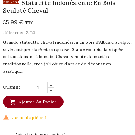
Statuette Indonésienne En Bois
Nouveau
Sculpté Cheval
35,99 €
TTC
Référence
Z773
Grande statuette
cheval indonésien en bois
d'Albésie sculpté,
style antique, doré et turquoise.
Statue en bois
, fabriquée
artisanalement à la main.
Cheval sculpté
de manière
traditionnelle, très joli objet d'art et de
décoration
asiatique
.
Quantité

Ajouter Au Panier

Une seule pièce !
Avis clients (en savoir +)