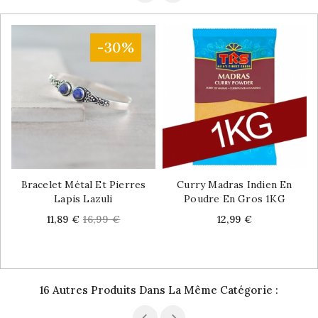
-30%
Bracelet Métal Et Pierres
Curry Madras Indien En
Lapis Lazuli
Poudre En Gros 1KG
Price
Regular
Price
11,89 €
16,99 €
12,99 €
price
16 Autres Produits Dans La Même Catégorie :