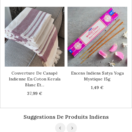
Couverture De Canapé
Encens Indiens Satya Yoga
Indienne En Coton Kerala
Mystique 15g
Blanc Et...
Price
1,49 €
Price
37,99 €
Suggestions De Produits Indiens