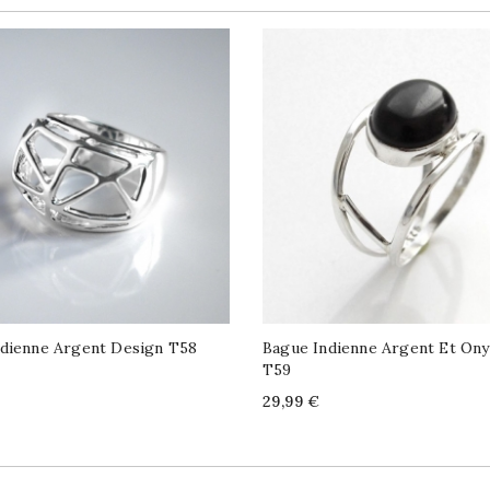
ndienne Argent Design T58
Bague Indienne Argent Et Ony
T59
Price
29,99 €