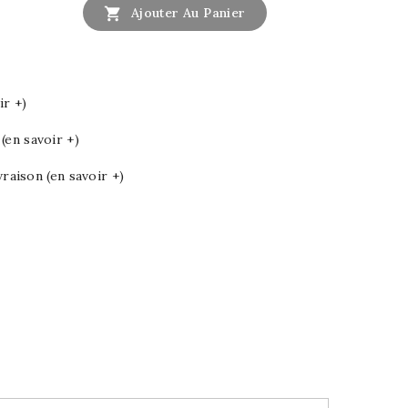

Ajouter Au Panier
ir +)
en savoir +)
vraison (en savoir +)