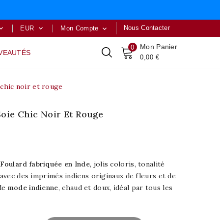
Nous Contacter
EUR
Mon Compte



Mon Panier
0
VEAUTÉS
0,00 €
 chic noir et rouge
Soie Chic Noir Et Rouge
Foulard fabriquée en Inde
, jolis coloris, tonalité
, avec des imprimés indiens originaux de fleurs et de
 de
mode indienne
, chaud et doux, idéal par tous les