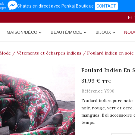
Chatez en direct avec Pankaj Boutique
CONTACT
Fr
MAISON/DÉCO
BEAUTÉ/MODE
BIJOUX
NOU



/Mode
Vêtements et écharpes indiens
Foulard indien en soie
Foulard Indien En 
31,99 €
TTC
Référence
Y598
Foulard indien
pure soie
.
noir, rouge, vert et ocre
mangues. Bel accessoire
temps.