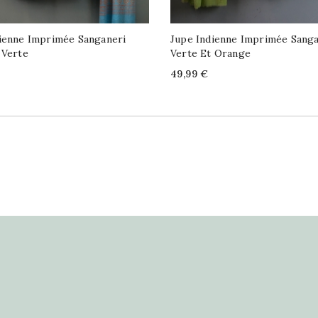
ienne Imprimée Sanganeri
Jupe Indienne Imprimée Sanga
 Verte
Verte Et Orange
Price
49,99 €