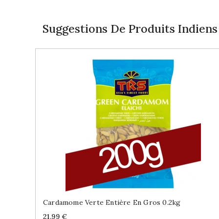
Suggestions De Produits Indiens
Cardamome Verte Entière En Gros 0.2kg
Price
21,99 €