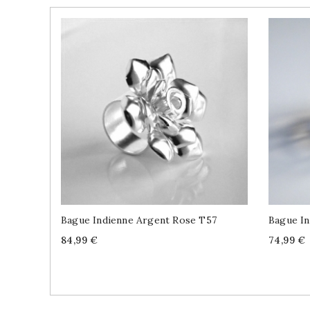
Bague Indienne Argent Rose T57
Bague I
Price
Price
84,99 €
74,99 €