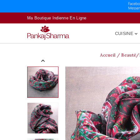
Ma Boutique Indienne En Ligne
CUISINE

Accueil
Beauté