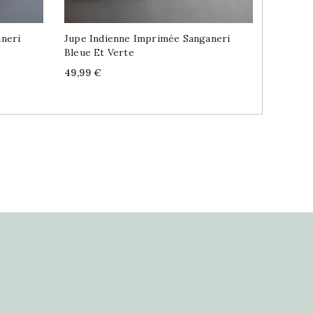
neri
Jupe Indienne Imprimée Sanganeri
Jupe In
Bleue Et Verte
Bleue E
Price
Price
49,99 €
49,99 €