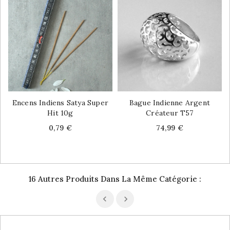
Encens Indiens Satya Super
Bague Indienne Argent
Hit 10g
Créateur T57
Price
Price
0,79 €
74,99 €
16 Autres Produits Dans La Même Catégorie :