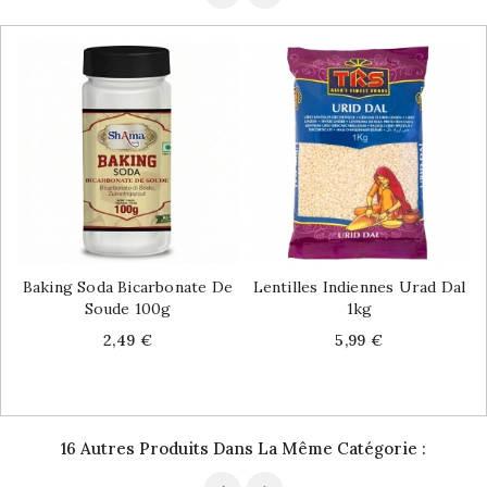
Baking Soda Bicarbonate De
Lentilles Indiennes Urad Dal
Soude 100g
1kg
Price
Price
2,49 €
5,99 €
16 Autres Produits Dans La Même Catégorie :