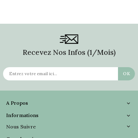
Recevez Nos Infos (1/mois)
A Propos

Informations

Nous Suivre
