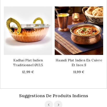
Kadhai Plat Indien
Haandi Plat Indien En Cuivre
Traditionnel Ø13,5
Et Inox S
Price
Price
12,99 €
11,99 €
Suggestions De Produits Indiens