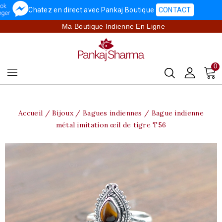
Chatez en direct avec Pankaj Boutique
CONTACT
Ma Boutique Indienne En Ligne
0
Accueil
Bijoux
Bagues indiennes
Bague indienne
métal imitation œil de tigre T56