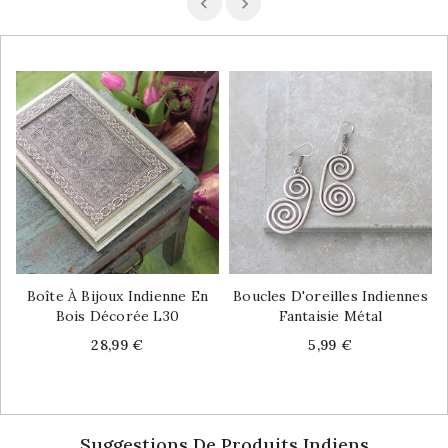
Boîte À Bijoux Indienne En
Boucles D'oreilles Indiennes
Bois Décorée L30
Fantaisie Métal
Price
Price
28,99 €
5,99 €
Suggestions De Produits Indiens