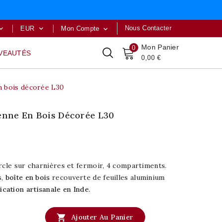
Nous Contacter
EUR
Mon Compte



Mon Panier
0
VEAUTÉS
0,00 €
en bois décorée L30
ienne En Bois Décorée L30
cle sur charnières et fermoir, 4 compartiments.
s,
boîte en bois
recouverte de feuilles aluminium
ication artisanale en Inde
.

Ajouter Au Panier