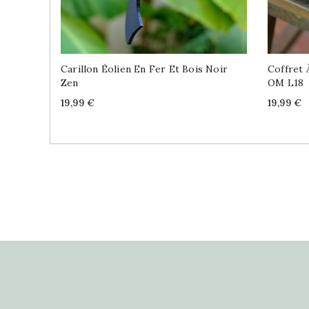
Carillon Éolien En Fer Et Bois Noir
Coffret 
Zen
OM L18
Price
Price
19,99 €
19,99 €