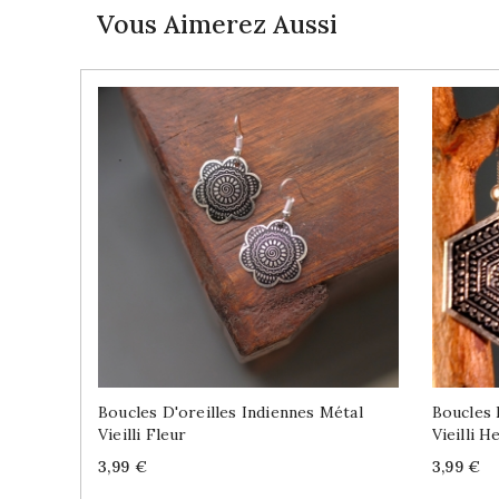
Vous Aimerez Aussi
Boucles D'oreilles Indiennes Métal
Boucles 
Vieilli Fleur
Vieilli 
Price
Price
3,99 €
3,99 €