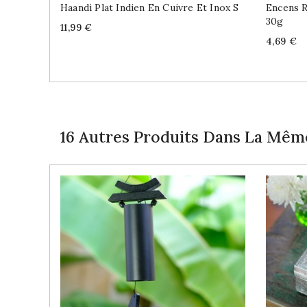
Haandi Plat Indien En Cuivre Et Inox S
Encens R
30g
Price
11,99 €
Price
4,69 €
16 Autres Produits Dans La Même