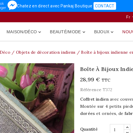
Chatez en direct avec Pankaj Boutique
CONTACT
Fr
MAISON/DÉCO
BEAUTÉ/MODE
BIJOUX
NOU



/Déco
Objets de décoration indiens
Boîte à bijoux indienne 
Boîte À Bijoux Ind
28,99 €
TTC
Référence
T372
Coffret indien
avec couver
Montée sur 4 petits pied
dorées
et ornées, de
fabr
Quantité