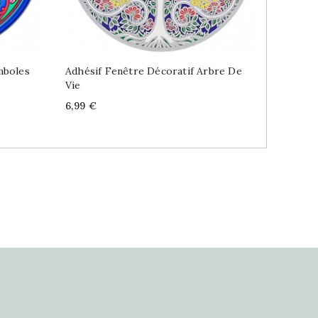
mboles
Adhésif Fenêtre Décoratif Arbre De
Table D
Vie
De Vie
Price
Price
6,99 €
49,99 €