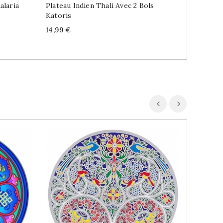
alaria
Plateau Indien Thali Avec 2 Bols
Encens 
Katoris
Dragon 
Price
Price
14,99 €
2,89 €