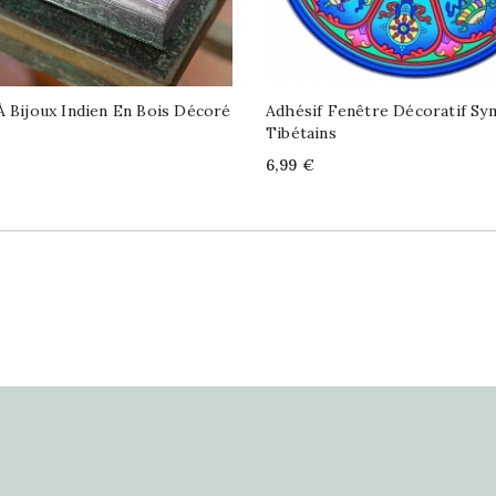
À Bijoux Indien En Bois Décoré
Adhésif Fenêtre Décoratif Sy
Tibétains
Price
6,99 €