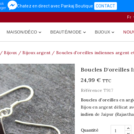
Chatez en direct avec Pankaj Boutique
CONTACT
Fr
MAISON/DÉCO
BEAUTÉ/MODE
BIJOUX
NOU



Bijoux
Bijoux argent
Boucles d'oreilles indiennes argent e
Boucles D'oreilles
24,99 €
TTC
Référence
T917
Boucles d'oreilles
en
arg
Bijou en argent délicat av
indien
de Jaipur (Rajastha
Quantité