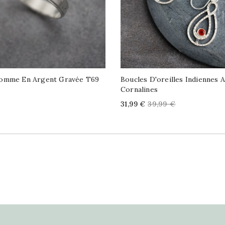
omme En Argent Gravée T69
Boucles D'oreilles Indiennes 
Cornalines
Price
Regular
31,99 €
39,99 €
price