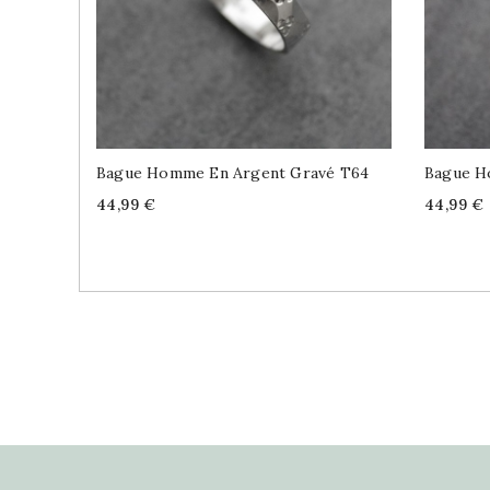
Bague Homme En Argent Gravé T64
Bague H
Price
Price
44,99 €
44,99 €