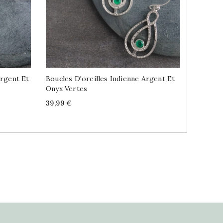
Argent Et
Boucles D'oreilles Indienne Argent Et
Boucles
Onyx Vertes
Grenats
Price
Price
39,99 €
39,99 €