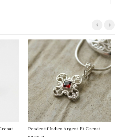
Grenat
Pendentif Indien Argent Et Grenat
Bague I