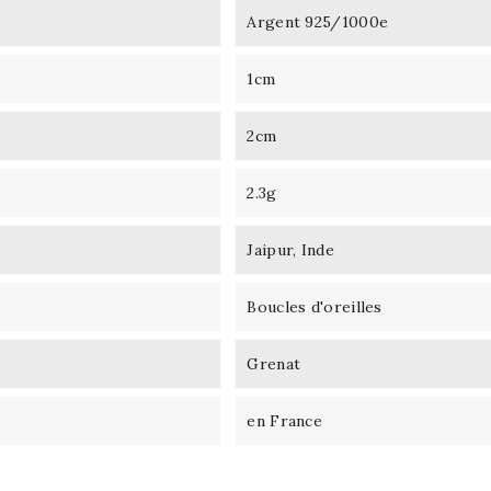
Argent 925/1000e
1cm
2cm
2.3g
Jaipur, Inde
Boucles d'oreilles
Grenat
en France