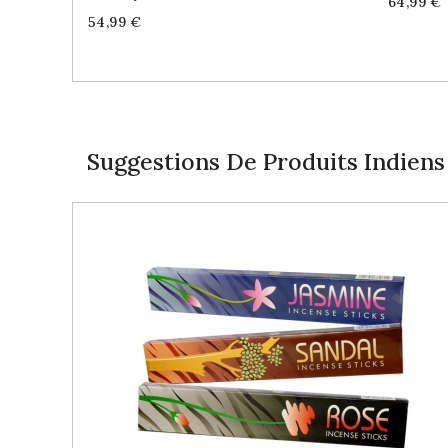
Price
64,99 €
Price
54,99 €
Suggestions De Produits Indiens