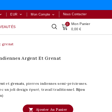
Nous Contacter
EUR
Mon Compte



Mon Panier
0
VEAUTÉS
0,00 €
t grenat
 Indiennes Argent Et Grenat
ent
et
grenats
, pierres indiennes semi-précieuses.
ec un joli design épuré, travail traditionnel.
Bijou
n)

Ajouter Au Panier