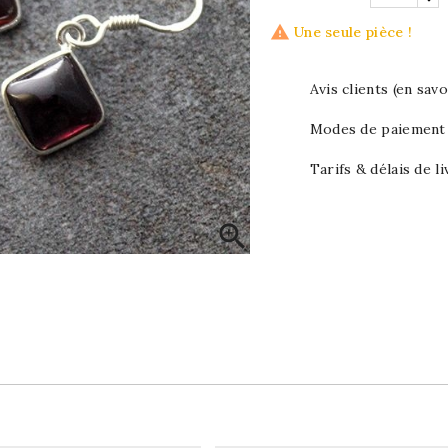

Une seule pièce !
Avis clients (en savo
Modes de paiement (
Tarifs & délais de li
