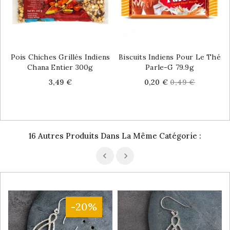
Pois Chiches Grillés Indiens
Biscuits Indiens Pour Le Thé
Chana Entier 300g
Parle-G 79.9g
Price
Price
Regular
3,49 €
0,20 €
0,49 €
price
16 Autres Produits Dans La Même Catégorie :
-20%