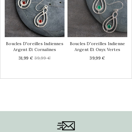
Boucles D'oreilles Indiennes
Boucles D'oreilles Indienne
Argent Et Cornalines
Argent Et Onyx Vertes
Price
Regular
Price
31,99 €
39,99 €
39,99 €
price