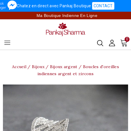
Chatez en direct avec Pankaj Boutique
CONTACT
Ma Boutique Indienne En Ligne
0
Accueil
Bijoux
Bijoux argent
Boucles d'oreilles
indiennes argent et zircons