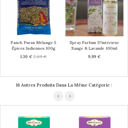
Panch Puran Mélange 5
Spray Parfum D'intérieur
Épices Indiennes 100g
Sauge & Lavande 100ml
Price
Regular
Price
1,30 €
2,69 €
9,99 €
price
16 Autres Produits Dans La Même Catégorie :