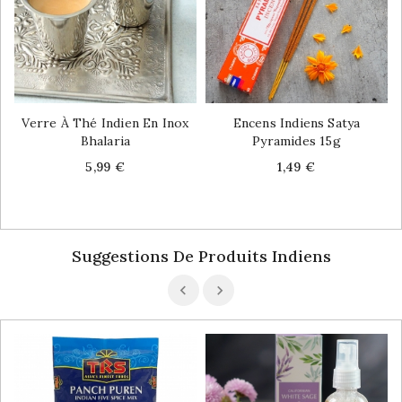
Verre À Thé Indien En Inox
Encens Indiens Satya
Bhalaria
Pyramides 15g
Price
Price
5,99 €
1,49 €
Suggestions De Produits Indiens