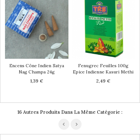
Encens Cône Indien Satya
Fenugrec Feuilles 100g
Nag Champa 24g
Epice Indienne Kasuri Methi
Price
Price
1,39 €
2,49 €
16 Autres Produits Dans La Même Catégorie :