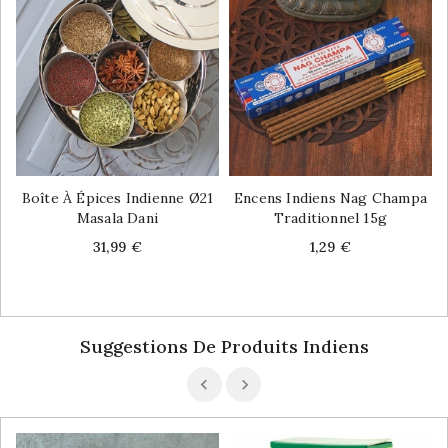
Boîte À Épices Indienne Ø21
Encens Indiens Nag Champa
Masala Dani
Traditionnel 15g
Price
Price
31,99 €
1,29 €
Suggestions De Produits Indiens