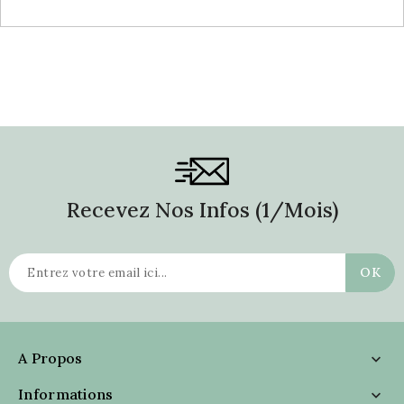
Recevez Nos Infos (1/mois)
A Propos

Informations
