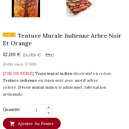
Tenture Murale Indienne Arbre Noir
-3,99 €
Et Orange
12,00 €
15,99 €
TTC
Référence
S798B
[FIN DE SERIE]
Tissu mural indien
décoratif en coton.
Tenture indienne
en tissu noir avec motif arbre
coloré.
Décor mural
indien traditionnel, fabrication
artisanale.
Quantité

Ajouter Au Panier