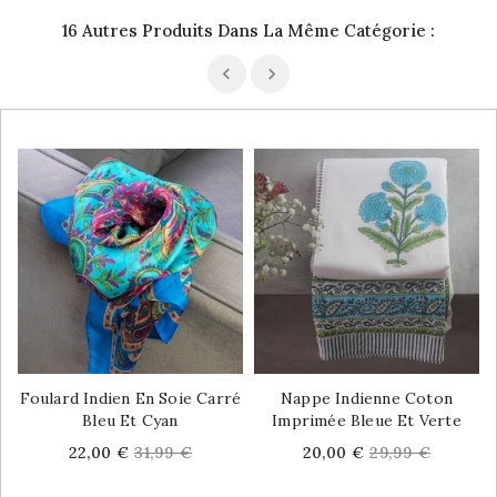
16 Autres Produits Dans La Même Catégorie :
Foulard Indien En Soie Carré
Nappe Indienne Coton
Bleu Et Cyan
Imprimée Bleue Et Verte
Price
Regular
Price
Regular
22,00 €
31,99 €
20,00 €
29,99 €
price
price