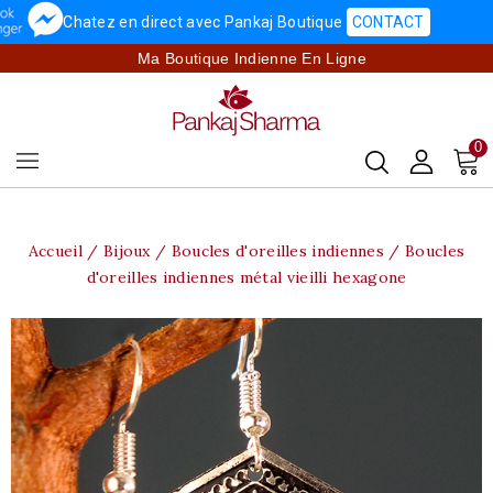
Chatez en direct avec Pankaj Boutique
CONTACT
Ma Boutique Indienne En Ligne
0
Accueil
Bijoux
Boucles d'oreilles indiennes
Boucles
d'oreilles indiennes métal vieilli hexagone