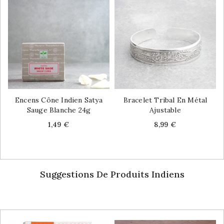
Encens Cône Indien Satya
Bracelet Tribal En Métal
Sauge Blanche 24g
Ajustable
Price
Price
1,49 €
8,99 €
Suggestions De Produits Indiens