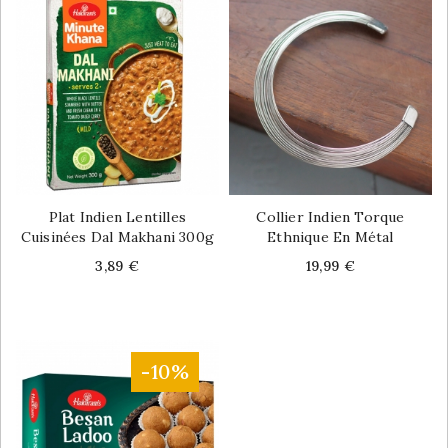
Plat Indien Lentilles
Collier Indien Torque
Cuisinées Dal Makhani 300g
Ethnique En Métal
Price
Price
3,89 €
19,99 €
-10%