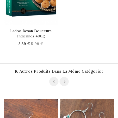
Ladoo Besan Douceurs
Indiennes 400g
Price
Regular
5,39 €
5,99 €
price
16 Autres Produits Dans La Même Catégorie :