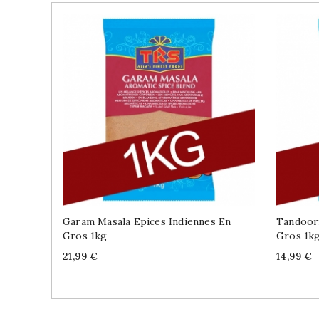
Garam Masala Epices Indiennes En
Tandoori
Gros 1kg
Gros 1k
Price
Price
21,99 €
14,99 €