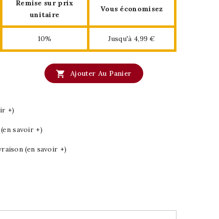
Remise sur prix
Vous économisez
unitaire
10%
Jusqu'à 4,99 €

Ajouter Au Panier
ir +)
en savoir +)
vraison (en savoir +)