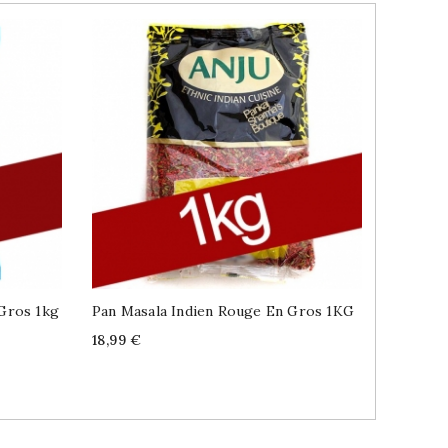
Gros 1kg
Pan Masala Indien Rouge En Gros 1KG
Pickles
2.3kg
Price
18,99 €
Price
32,99 €