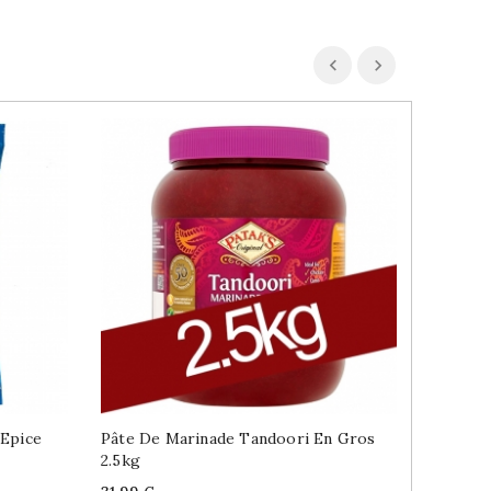
 Epice
Pâte De Marinade Tandoori En Gros
Mangue 
2.5kg
Indienn