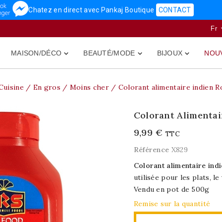
Chatez en direct avec Pankaj Boutique
CONTACT
Fr
MAISON/DÉCO
BEAUTÉ/MODE
BIJOUX
NOU



Cuisine
En gros / Moins cher
Colorant alimentaire indien 
Colorant Alimentai
9,99 €
TTC
Référence
X829
Colorant alimentaire ind
utilisée pour les plats, le
Vendu en pot de 500g
Remise sur la quantité