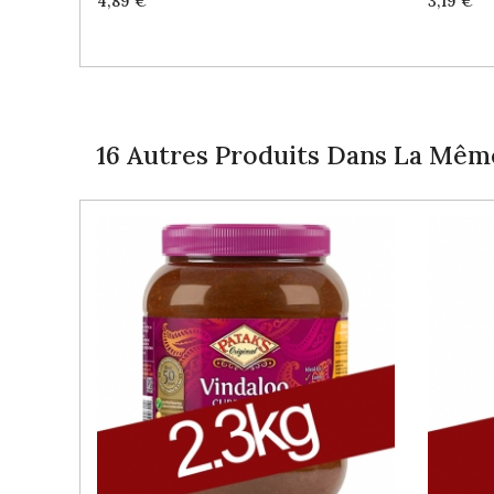
Price
Price
4,89 €
3,19 €
16 Autres Produits Dans La Même