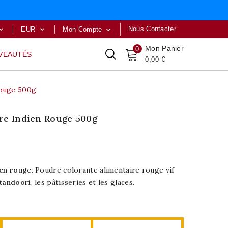
Nous Contacter
EUR
Mon Compte



Mon Panier
0
VEAUTÉS
0,00 €
Rouge 500g
re Indien Rouge 500g
ien rouge
. Poudre colorante alimentaire rouge vif
tandoori
, les pâtisseries et les glaces.