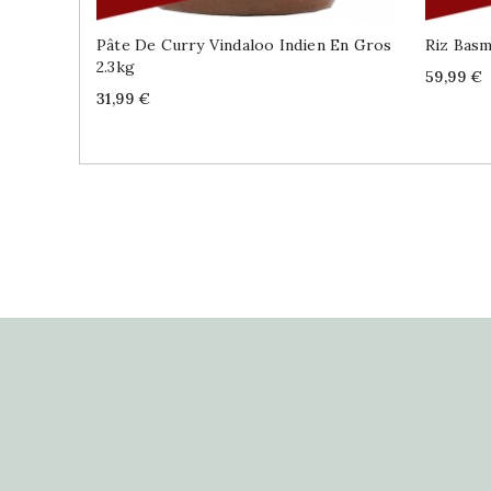
Pâte De Curry Vindaloo Indien En Gros
Riz Basm
2.3kg
Price
59,99 €
Price
31,99 €