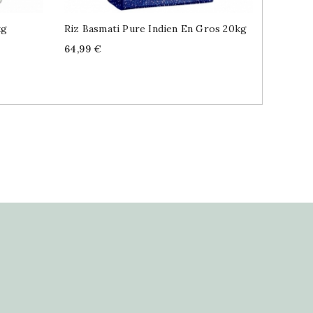
kg
Riz Basmati Pure Indien En Gros 20kg
Riz Bas
Price
Price
64,99 €
19,99 €