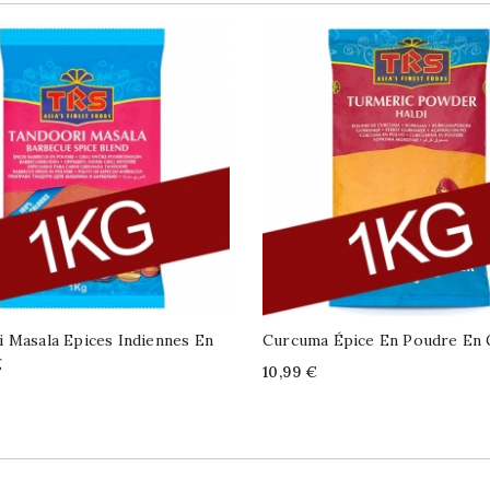
 Masala Epices Indiennes En
Curcuma Épice En Poudre En 
g
Price
10,99 €