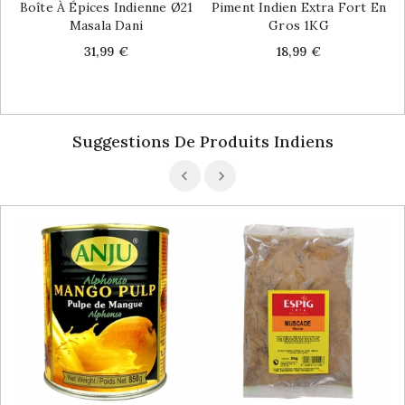
Boîte À Épices Indienne Ø21
Piment Indien Extra Fort En
Masala Dani
Gros 1KG
Price
Price
31,99 €
18,99 €
Suggestions De Produits Indiens