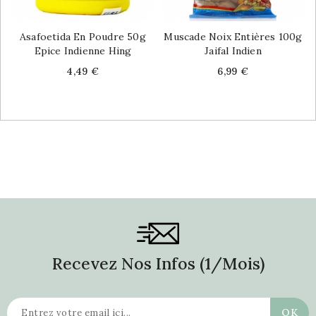
Asafoetida En Poudre 50g
Muscade Noix Entières 100g
Epice Indienne Hing
Jaifal Indien
Price
Price
4,49 €
6,99 €
Recevez Nos Infos (1/mois)