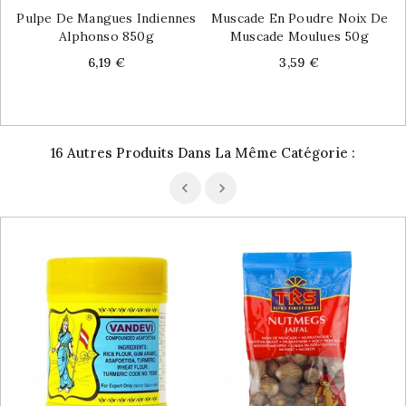
Pulpe De Mangues Indiennes
Muscade En Poudre Noix De
Alphonso 850g
Muscade Moulues 50g
Price
Price
6,19 €
3,59 €
16 Autres Produits Dans La Même Catégorie :