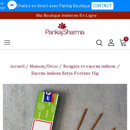
Chatez en direct avec Pankaj Boutique
CONTACT
Ma Boutique Indienne En Ligne
0
Accueil
Maison/Déco
Bougies et encens indiens
Encens indiens Satya Fortune 15g