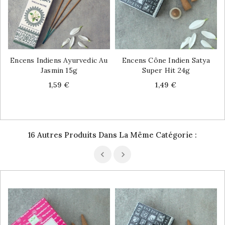
Encens Indiens Ayurvedic Au
Encens Cône Indien Satya
Jasmin 15g
Super Hit 24g
Price
Price
1,59 €
1,49 €
16 Autres Produits Dans La Même Catégorie :