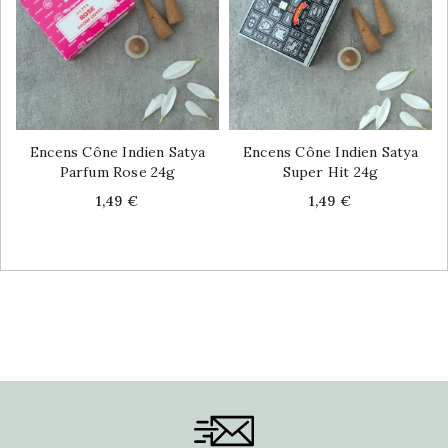
Encens Cône Indien Satya
Encens Cône Indien Satya
Parfum Rose 24g
Super Hit 24g
Price
Price
1,49 €
1,49 €