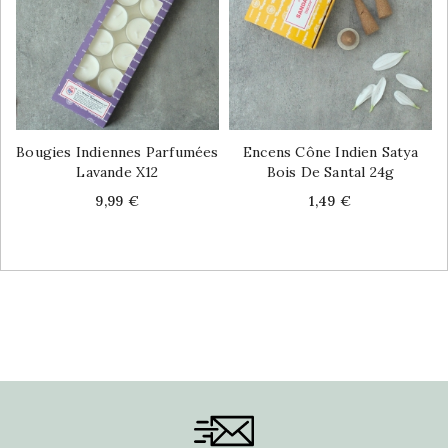
Bougies Indiennes Parfumées
Encens Cône Indien Satya
Lavande X12
Bois De Santal 24g
Price
Price
9,99 €
1,49 €