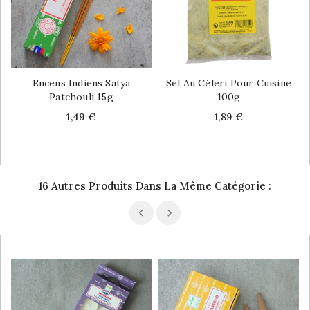
Encens Indiens Satya
Sel Au Céleri Pour Cuisine
Patchouli 15g
100g
Price
Price
1,49 €
1,89 €
16 Autres Produits Dans La Même Catégorie :