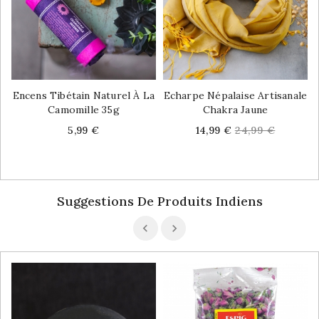
Encens Tibétain Naturel À La
Echarpe Népalaise Artisanale
Camomille 35g
Chakra Jaune
Price
Price
Regular
5,99 €
14,99 €
24,99 €
price
Suggestions De Produits Indiens