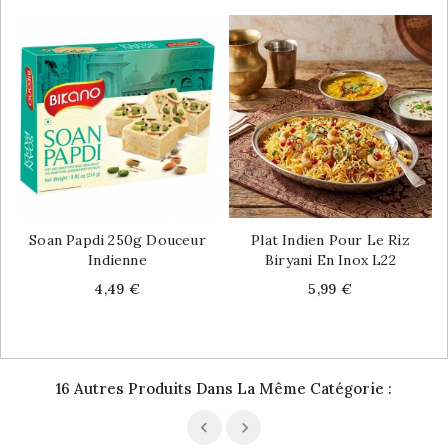
Soan Papdi 250g Douceur
Plat Indien Pour Le Riz
Indienne
Biryani En Inox L22
Price
Price
4,49 €
5,99 €
16 Autres Produits Dans La Même Catégorie :