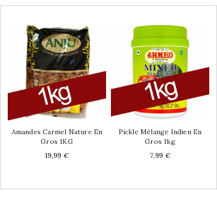
Amandes Carmel Nature En
Pickle Mélange Indien En
Gros 1KG
Gros 1kg
Price
Price
19,99 €
7,99 €