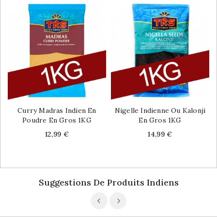
Curry Madras Indien En
Nigelle Indienne Ou Kalonji
Poudre En Gros 1KG
En Gros 1KG
Price
Price
12,99 €
14,99 €
Suggestions De Produits Indiens