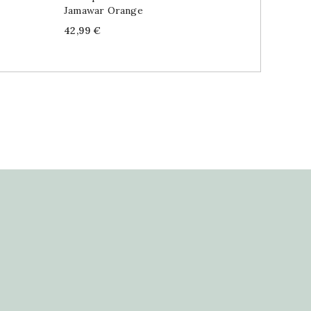
Jamawar Orange
Dupatta
Price
Price
42,99 €
26,99 €