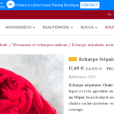
Chatez en direct avec Pankaj Boutique
CONTACT
Fr
MAISON/DÉCO
BEAUTÉ/MODE
BIJOUX
NOU



Mode
Vêtements et écharpes indiens
Echarpe népalaise arti
Echarpe Népal
-30%
17,49 €
24,99 €
TTC
Référence
X197
Echarpe népalaise Chakr
léger et très agréable au
au Népal
, beau foulard av
chakra racine (colonne vert
courage.