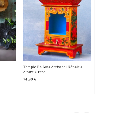
Temple En Bois Artisanal Népalais
Statue 
Altare Grand
Artisana
Price
Price
74,99 €
44,99 €