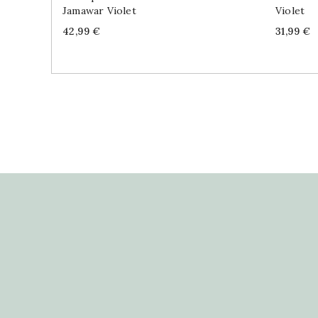
Jamawar Violet
Violet
Price
Price
42,99 €
31,99 €