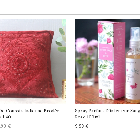
De Coussin Indienne Brodée
Spray Parfum D'intérieur Sau
x L40
Rose 100ml
egular
Price
,99 €
9,99 €
rice