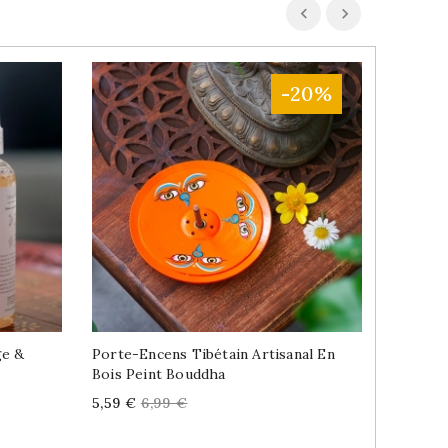
-20%
ge &
Porte-Encens Tibétain Artisanal En
Bâtons 
Bois Peint Bouddha
Santo
Price
Regular
Price
5,59 €
6,99 €
6,99 €
price