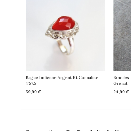
Bague Indienne Argent Et Cornaline
Boucles 
T57.5
Grenat
Price
Price
59,99 €
24,99 €