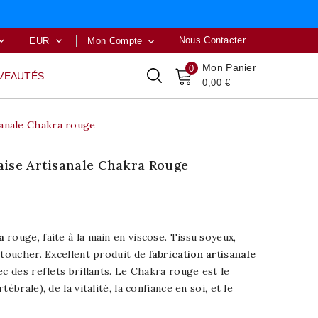
Nous Contacter
EUR
Mon Compte



Mon Panier
0
VEAUTÉS
0,00 €
sanale Chakra rouge
aise Artisanale Chakra Rouge
a
rouge, faite à la main en viscose. Tissu soyeux,
 toucher. Excellent produit de
fabrication artisanale
ec des reflets brillants. Le Chakra rouge est le
ébrale), de la vitalité, la confiance en soi, et le