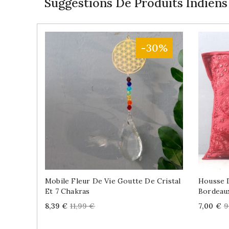
Suggestions De Produits Indiens
-30%
Mobile Fleur De Vie Goutte De Cristal
Housse 
Et 7 Chakras
Bordeau
Price
Regular
Price
R
8,39 €
11,99 €
7,00 €
9
price
p