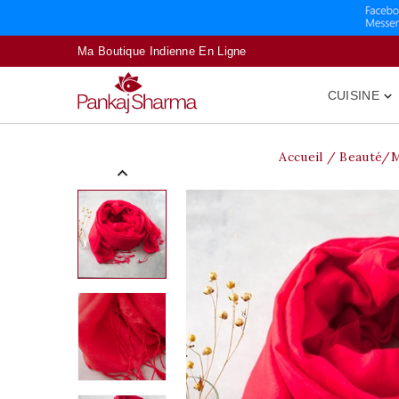
Ma Boutique Indienne En Ligne
CUISINE

Accueil
Beauté/