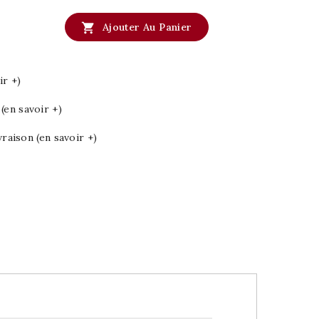

Ajouter Au Panier
ir +)
en savoir +)
vraison (en savoir +)