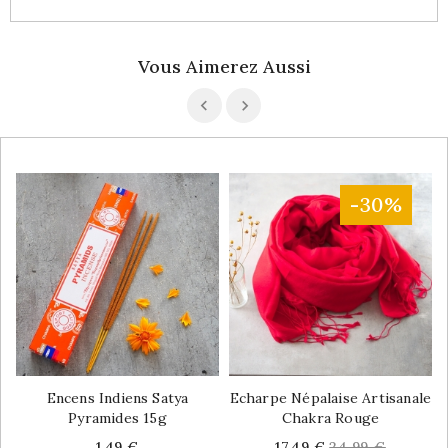
Vous Aimerez Aussi
-30%
Encens Indiens Satya
Echarpe Népalaise Artisanale
Pyramides 15g
Chakra Rouge
Price
Price
Regular
1,49 €
17,49 €
24,99 €