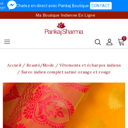
Chatez en direct avec Pankaj Boutique
CONTACT
Ma Boutique Indienne En Ligne
0
Accueil
Beauté/Mode
Vêtements et écharpes indiens
Saree indien complet satiné orange et rouge