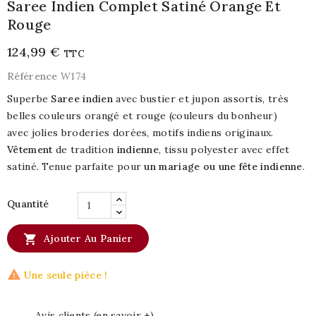
Saree Indien Complet Satiné Orange Et
Rouge
124,99 €
TTC
Référence
W174
Superbe
Saree indien
avec bustier et jupon assortis, très
belles couleurs orangé et rouge (couleurs du bonheur)
avec jolies broderies dorées, motifs indiens originaux.
Vêtement
de tradition
indienne
, tissu polyester avec effet
satiné. Tenue parfaite pour
un mariage ou une fête indienne
.
Quantité

Ajouter Au Panier

Une seule pièce !
Avis clients (en savoir +)