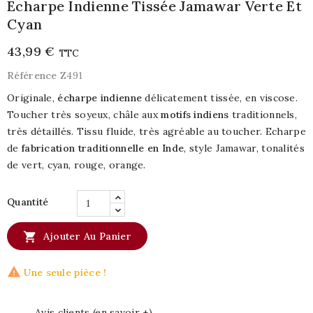
Echarpe Indienne Tissée Jamawar Verte Et
Cyan
43,99 €
TTC
Référence
Z491
Originale,
écharpe indienne
délicatement tissée, en viscose.
Toucher très soyeux, châle aux
motifs indiens
traditionnels,
très détaillés. Tissu fluide, très agréable au toucher. Echarpe
de
fabrication traditionnelle en
Inde
, style Jamawar, tonalités
de vert, cyan, rouge, orange.
Quantité

Ajouter Au Panier

Une seule pièce !
Avis clients (en savoir +)