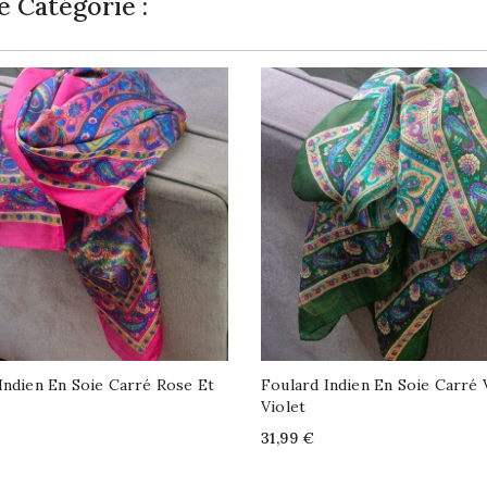
 Catégorie :
Indien En Soie Carré Rose Et
Foulard Indien En Soie Carré 
Violet
Price
31,99 €