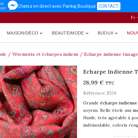
Chatez en direct avec Pankaj Boutique
CONTACT
Fr
MAISON/DÉCO
BEAUTÉ/MODE
BIJOUX
NOU



ode
Vêtements et écharpes indiens
Echarpe indienne tissage
Echarpe Indienne T
28,99 €
TTC
Référence
Z518
Grande
écharpe indienne
soyeux. Belle étole aux
mo
fluide, très agréable à po
indémodable, coloris roug