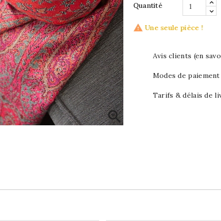
Quantité

Une seule pièce !
Avis clients (en savo
Modes de paiement (
Tarifs & délais de li
