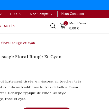
Nous Contacter
EUR
Mon Compte



Mon Panier
0
VEAUTÉS
0,00 €
 floral rouge et cyan
issage Floral Rouge Et Cyan
délicatement tissée, en viscose, au toucher très
tifs indiens traditionnels
, très détaillés. Tissu
rter. Echarpe typique de l'
Inde
, au style
e, rose et cyan.