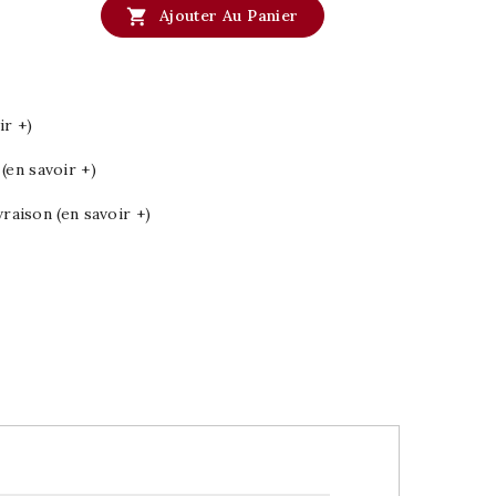

Ajouter Au Panier
ir +)
en savoir +)
vraison (en savoir +)