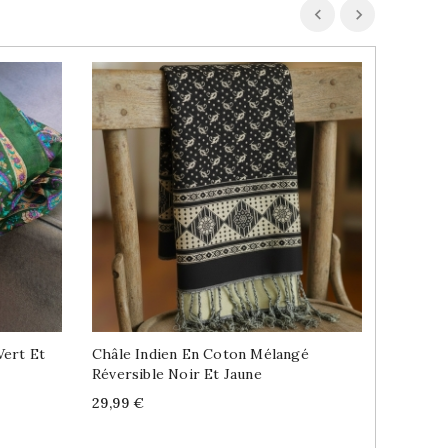
Vert Et
Châle Indien En Coton Mélangé
Châle I
Réversible Noir Et Jaune
Réversi
Price
Price
29,99 €
29,99 €