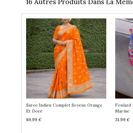
16 Autres Produits Dans La Même
Saree Indien Complet Soyeux Orange
Foulard 
Et Doré
Marine
Price
Price
89,99 €
31,99 €