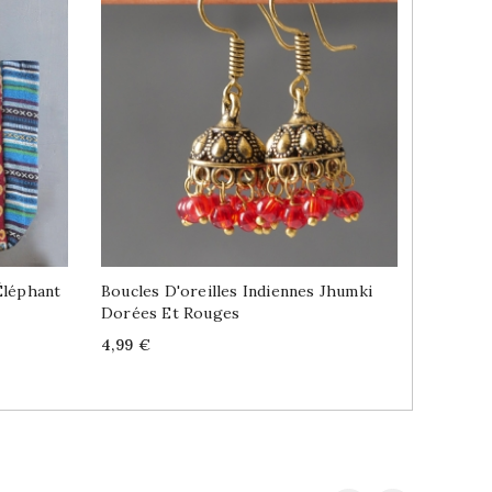
Éléphant
Boucles D'oreilles Indiennes Jhumki
Boucles
Dorées Et Rouges
Dorées 
Price
Price
4,99 €
6,99 €