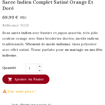
Saree Indien Complet Satiné Orange Et
Doré
69,99 €
TTC
Référence
W220
Beau
saree indien
avec bustier et jupon assortis, très jolie
couleur orange avec fines broderies dorées, motifs indiens
traditionnels.
Vêtement
de
mode indienne
, tissu polyester
avec effet satiné. Tenue parfaite pour
un mariage ou une fête
indienne
.
Quantité

Ajouter Au Panier

Une seule pièce !
Avis clients (en savoir +)