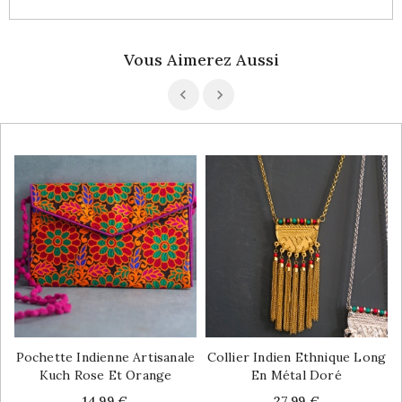
Vous Aimerez Aussi
Pochette Indienne Artisanale
Collier Indien Ethnique Long
Kuch Rose Et Orange
En Métal Doré
Price
Price
14,99 €
27,99 €