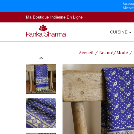
Ma Boutique Indienne En Ligne
CUISINE

Accueil
Beauté/Mode