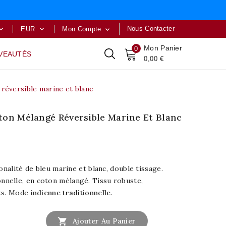
Nous Contacter
EUR
Mon Compte



Mon Panier
0
VEAUTÉS
0,00 €
réversible marine et blanc
ton Mélangé Réversible Marine Et Blanc
onalité de bleu marine et blanc, double tissage.
onnelle, en coton mélangé. Tissu robuste,
ts. Mode
indienne traditionnelle
.

Ajouter Au Panier