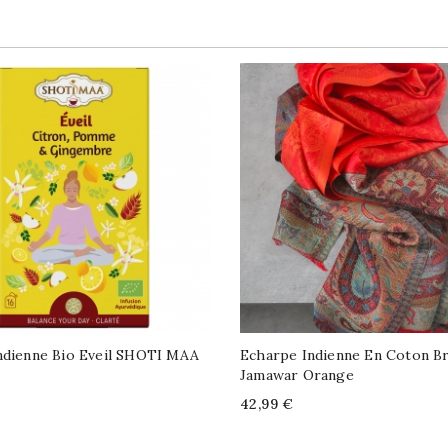
ndienne Bio Eveil SHOTI MAA
Echarpe Indienne En Coton B
Jamawar Orange
Price
42,99 €