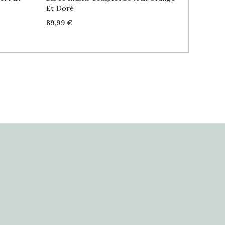
Et Doré
Marine
Price
Price
89,99 €
31,99 €