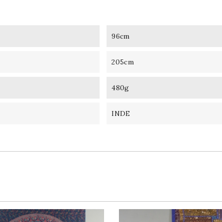
96cm
205cm
480g
INDE