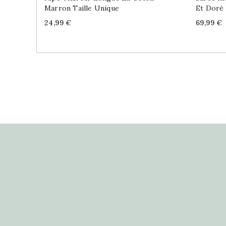
Marron Taille Unique
Et Doré
Price
Price
24,99 €
69,99 €