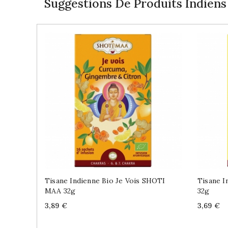
Suggestions De Produits Indiens
Tisane Indienne Bio Je Vois SHOTI
Tisane I
MAA 32g
32g
Price
Price
3,89 €
3,69 €