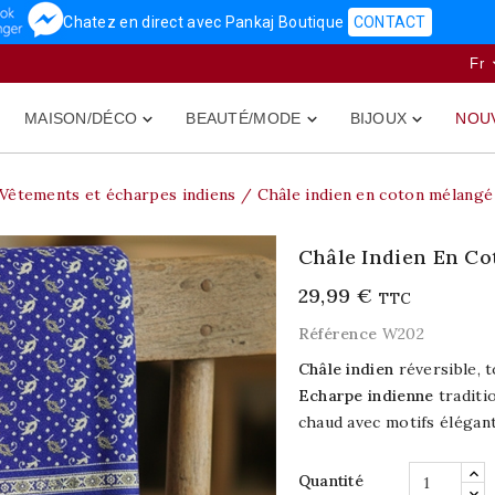
Chatez en direct avec Pankaj Boutique
CONTACT
Fr
MAISON/DÉCO
BEAUTÉ/MODE
BIJOUX
NOU



Vêtements et écharpes indiens
Châle indien en coton mélangé 
Châle Indien En Co
29,99 €
TTC
Référence
W202
Châle indien
réversible, t
Echarpe indienne
traditi
chaud avec motifs élégan
Quantité