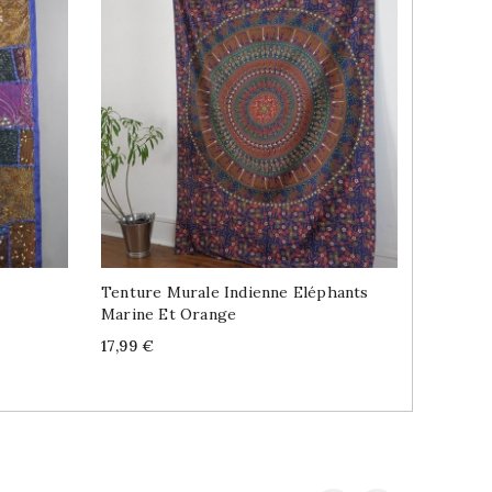
Tenture Murale Indienne Eléphants
Bracele
Marine Et Orange
Payjeb 
Price
Price
17,99 €
5,99 €