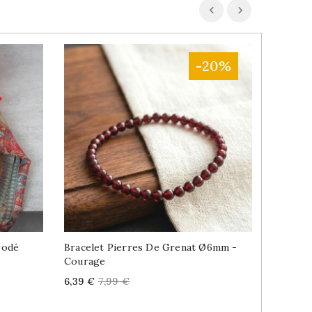
-20%
rodé
Bracelet Pierres De Grenat Ø6mm -
Thé Ind
Courage
MAA 32
Price
Regular
Price
6,39 €
7,99 €
3,89 €
price