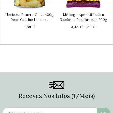
Haricots Beurre Cuits 400g
Mélange Apéritif Indien
Pour Cuisine Indienne
Namkeen Panchrattan 200g
Price
Price
Regular
1,89 €
3,43 €
4,29 €
price
Recevez Nos Infos (1/mois)