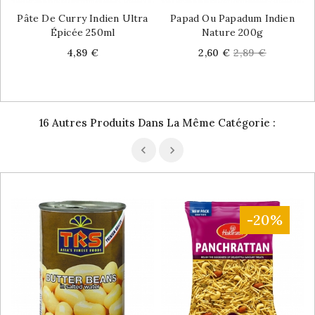
Pâte De Curry Indien Ultra
Papad Ou Papadum Indien
Épicée 250ml
Nature 200g
Price
Price
Regular
4,89 €
2,60 €
2,89 €
price
16 Autres Produits Dans La Même Catégorie :
-20%