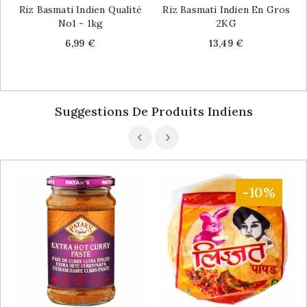
Riz Basmati Indien Qualité
Riz Basmati Indien En Gros
No1 - 1kg
2KG
Price
Price
6,99 €
13,49 €
Suggestions De Produits Indiens
-10%