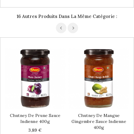
16 Autres Produits Dans La Même Catégorie :
Chutney De Prune Sauce
Chutney De Mangue
Indienne 400g
Gingembre Sauce Indienne
400g
Price
3,89 €