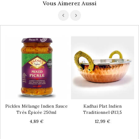
Vous Aimerez Aussi
Pickles Mélange Indien Sauce
Kadhai Plat Indien
Très Épicée 250ml
Traditionnel Ø13,5
Price
Price
4,89 €
12,99 €