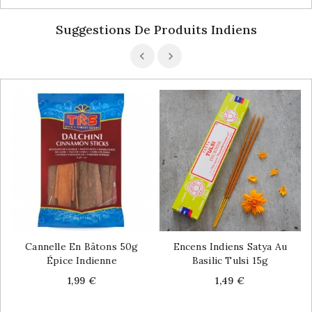
Suggestions De Produits Indiens
Cannelle En Bâtons 50g
Encens Indiens Satya Au
Épice Indienne
Basilic Tulsi 15g
Price
Price
1,99 €
1,49 €