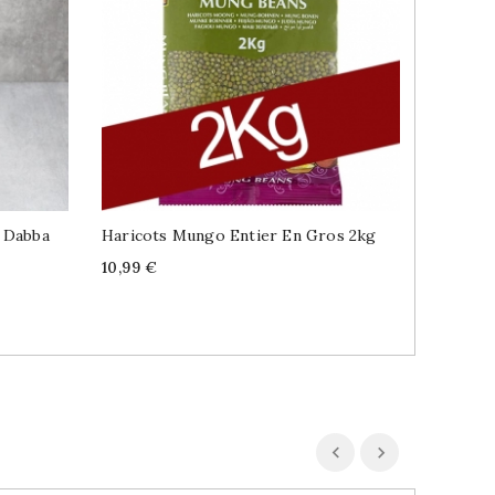
L Dabba
Haricots Mungo Entier En Gros 2kg
Haricots
Eyed Be
Price
10,99 €
Price
R
1,90 €
3
p