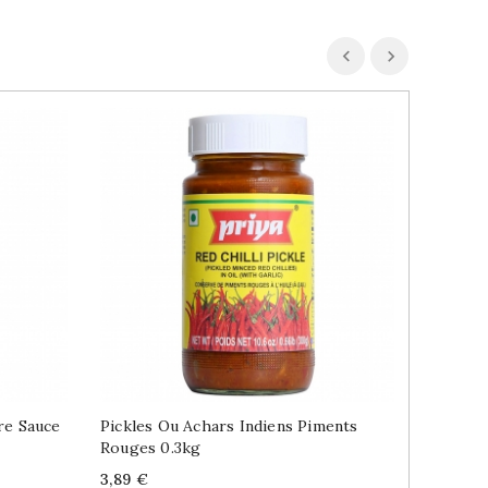
e Sauce
Pickles Ou Achars Indiens Piments
Haricot
Rouges 0.3kg
Asiatiqu
Price
Price
R
3,89 €
2,93 €