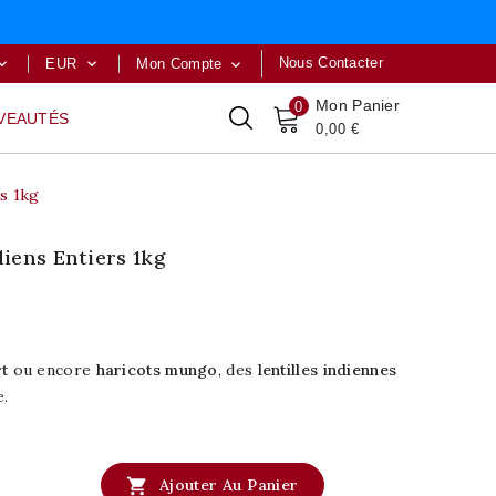
Nous Contacter
EUR
Mon Compte



Mon Panier
0
VEAUTÉS
0,00 €
s 1kg
iens Entiers 1kg
rt
ou encore
haricots mungo
, des
lentilles indiennes
e.

Ajouter Au Panier