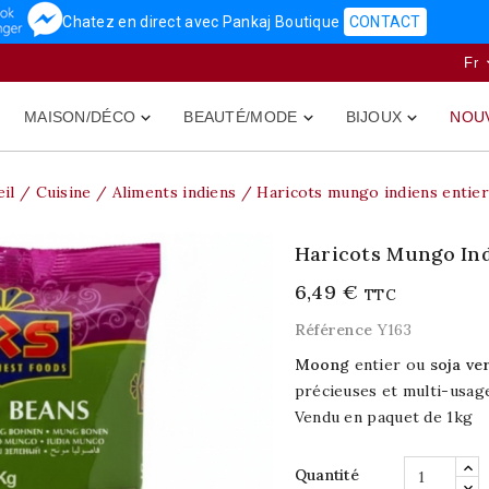
Chatez en direct avec Pankaj Boutique
CONTACT
Fr
MAISON/DÉCO
BEAUTÉ/MODE
BIJOUX
NOU



il
Cuisine
Aliments indiens
Haricots mungo indiens entier
Haricots Mungo Ind
6,49 €
TTC
Référence
Y163
Moong
entier ou
soja ve
précieuses et multi-usag
Vendu en paquet de 1kg
Quantité