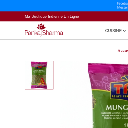
Ma Boutique Indienne En Ligne
CUISINE

Accue