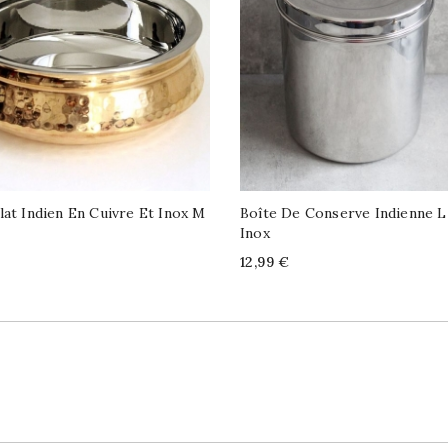
lat Indien En Cuivre Et Inox M
Boîte De Conserve Indienne 
Inox
Price
12,99 €