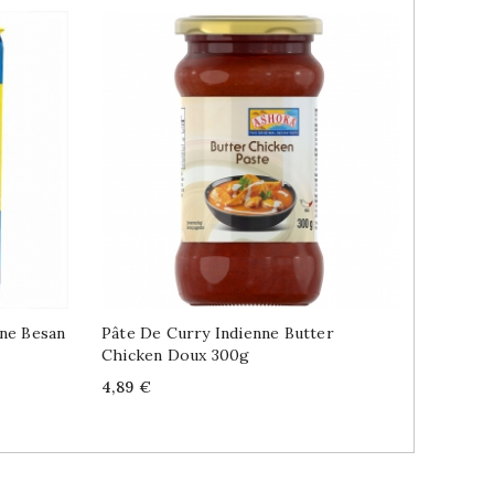
nne Besan
Pâte De Curry Indienne Butter
Poivre 
Chicken Doux 300g
Kali Mi
Price
Price
4,89 €
3,49 €