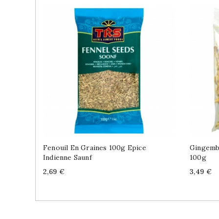
Fenouil En Graines 100g Epice
Gingemb
Indienne Saunf
100g
Price
Price
2,69 €
3,49 €