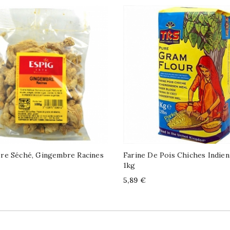
re Séché, Gingembre Racines
Farine De Pois Chiches Indie
1kg
Price
5,89 €