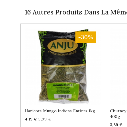
16 Autres Produits Dans La Même
-30%
Haricots Mungo Indiens Entiers 1kg
Chutney 
400g
Price
Regular
4,19 €
5,99 €
price
Price
3,89 €