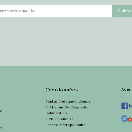
s
Coordonnées
Avis
Pankaj Boutique Indienne
31 Chemin De Chantelle
sé
Bâtiment B5
31200 Toulouse
France Métropolitaine
ts