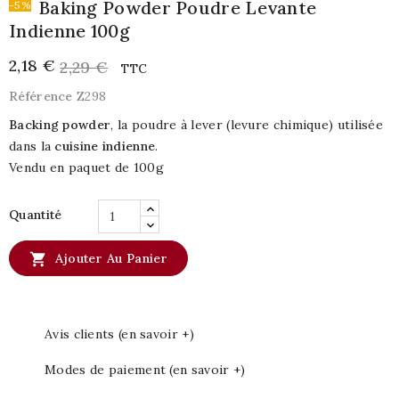
Baking Powder Poudre Levante
-5%
Indienne 100g
2,18 €
2,29 €
TTC
Référence
Z298
Backing powder
, la poudre à lever (levure chimique) utilisée
dans la
cuisine indienne
.
Vendu en paquet de 100g
Quantité

Ajouter Au Panier
Avis clients (en savoir +)
Modes de paiement (en savoir +)