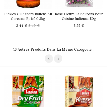
Pickles Ou Achars Indiens Au
Rose Fleurs Et Boutons Pour
Curcuma Épicé 0.3kg
Cuisine Indienne 50g
Price
Regular
Price
2,44 €
3,49 €
6,99 €
price
16 Autres Produits Dans La Même Catégorie :