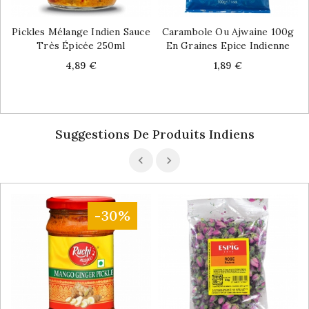
Pickles Mélange Indien Sauce
Carambole Ou Ajwaine 100g
Très Épicée 250ml
En Graines Epice Indienne
Price
Price
4,89 €
1,89 €
Suggestions De Produits Indiens
-30%